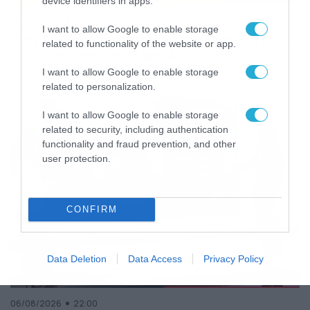
device identifiers in apps.
08/08/2026
08:51
I want to allow Google to enable storage
Καιρός Δεκαπενταύγουστο: Η προοπτική
related to functionality of the website or app.
εξέλιξης από τον Σάκη Αρναούτογλου
(vid)
I want to allow Google to enable storage
related to personalization.
I want to allow Google to enable storage
related to security, including authentication
functionality and fraud prevention, and other
user protection.
CONFIRM
Data Deletion
Data Access
Privacy Policy
06/08/2026
22:00