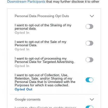
Downstream Participants
that may further disclose it to other
third parties.
Please note that this website/app uses one or more Google
Personal Data Processing Opt Outs
services and may gather and store information including but
not limited to your visit or usage behaviour. You may click to
I want to opt-out of the Sharing of my
personal data.
grant or deny consent to Google and its third-party tags to
Opted In
use your data for below specified purposes in below Google
consent section.
I want to opt-out of the Sale of my
Personal Data.
Opted In
ΚΑΙΡΟΣ
I want to opt-out of processing my
Personal Data for Targeted Advertising.
Opted In
I want to opt-out of Collection, Use,
Retention, Sale, and/or Sharing of my
Personal Data that Is Unrelated with the
Purposes for which it was collected.
Opted Out
Google consents
I want to allow Google to enable storage