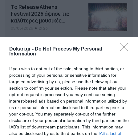
Το Release Athens
Festival 2026 άφησε τις
καλύτερες μουσικές
αναμνήσεις
05/08/2026
21:23
Dokari.gr -
Do Not Process My Personal
Information
If you wish to opt-out of the sale, sharing to third parties, or
processing of your personal or sensitive information for
targeted advertising by us, please use the below opt-out
section to confirm your selection. Please note that after your
opt-out request is processed you may continue seeing
interest-based ads based on personal information utilized by
us or personal information disclosed to third parties prior to
your opt-out. You may separately opt-out of the further
disclosure of your personal information by third parties on the
IAB’s list of downstream participants. This information may
also be disclosed by us to third parties on the
IAB’s List of