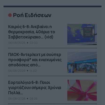
Ροή Ειδήσεων
Καιρός 6-8: Ανεβαίνει η
θερμοκρασία, 40άρια το
Σαββατοκύριακο… (vid)
06/08/2026
22:00
ΠΑΟΚ-Άντερλεχτ με σούπερ
προσφορά* και ενισχυμένες
αποδόσεις από
το Pamestoixima.gr
06/08/2026
14:02
Εορτολόγιο 6-8: Ποιοι
γιορτάζουν σήμερα; Χρόνια
Πολλά…
06/08/2026
08:05