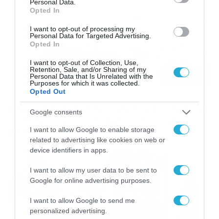
Personal Data.
Opted In
I want to opt-out of processing my
Personal Data for Targeted Advertising.
Opted In
I want to opt-out of Collection, Use,
Retention, Sale, and/or Sharing of my
Personal Data that Is Unrelated with the
Purposes for which it was collected.
Opted Out
08/08/2026
08:51
Καιρός Δεκαπενταύγουστο: Η προοπτική
Google consents
εξέλιξης από τον Σάκη Αρναούτογλου
(vid)
I want to allow Google to enable storage
related to advertising like cookies on web or
device identifiers in apps.
I want to allow my user data to be sent to
Google for online advertising purposes.
I want to allow Google to send me
personalized advertising.