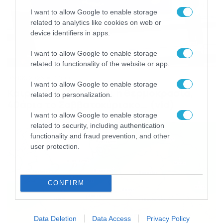
I want to allow Google to enable storage
related to analytics like cookies on web or
device identifiers in apps.
I want to allow Google to enable storage
related to functionality of the website or app.
06/08/2026
22:00
I want to allow Google to enable storage
Καιρός 6-8: Ανεβαίνει η θερμοκρασία,
related to personalization.
40άρια το Σαββατοκύριακο… (vid)
I want to allow Google to enable storage
related to security, including authentication
functionality and fraud prevention, and other
user protection.
CONFIRM
Data Deletion
Data Access
Privacy Policy