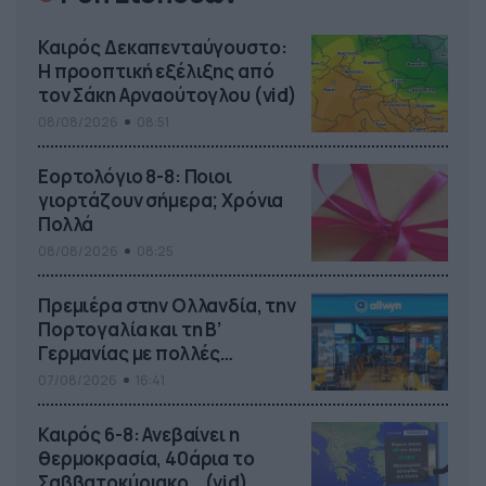
Καιρός Δεκαπενταύγουστο:
Η προοπτική εξέλιξης από
τον Σάκη Αρναούτογλου (vid)
08/08/2026
08:51
Εορτολόγιο 8-8: Ποιοι
γιορτάζουν σήμερα; Χρόνια
Πολλά
08/08/2026
08:25
Πρεμιέρα στην Ολλανδία, την
Πορτογαλία και τη Β’
Γερμανίας με πολλές
στοιχηματικές επιλογές από
07/08/2026
16:41
το ΠΑΜΕ ΣΤΟΙΧΗΜΑ
Καιρός 6-8: Ανεβαίνει η
θερμοκρασία, 40άρια το
Σαββατοκύριακο… (vid)