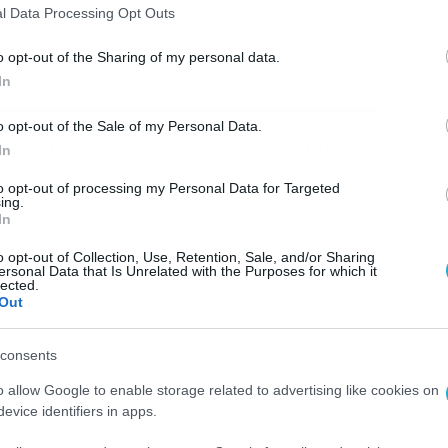
l Data Processing Opt Outs
ερα άρθρα στα αποτελέσματα αναζήτησης
o opt-out of the Sharing of my personal data.
κη του dokari.gr στην Google
In
o opt-out of the Sale of my Personal Data.
ι ο καιρός και περιορίζεται η εκδήλωση
In
 ορεινά.
to opt-out of processing my Personal Data for Targeted
ing.
υτική πρόγνωση της Χριστίνας Σούζη.
In
o opt-out of Collection, Use, Retention, Sale, and/or Sharing
ersonal Data that Is Unrelated with the Purposes for which it
lected.
Out
consents
o allow Google to enable storage related to advertising like cookies on
evice identifiers in apps.