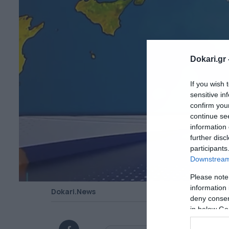
Dokari.gr 
If you wish 
sensitive in
confirm you
continue se
information 
further disc
participants
Downstream 
Please note
information 
Dokari.News
deny consent
in below Go