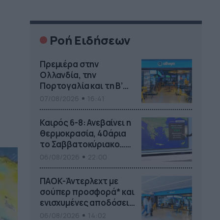
Ροή Ειδήσεων
Πρεμιέρα στην
Ολλανδία, την
Πορτογαλία και τη Β’
Γερμανίας με πολλές
07/08/2026
16:41
στοιχηματικές
επιλογές από το ΠΑΜΕ
Καιρός 6-8: Ανεβαίνει η
ΣΤΟΙΧΗΜΑ
θερμοκρασία, 40άρια
το Σαββατοκύριακο…
(vid)
06/08/2026
22:00
ΠΑΟΚ-Άντερλεχτ με
σούπερ προσφορά* και
ενισχυμένες αποδόσεις
από
06/08/2026
14:02