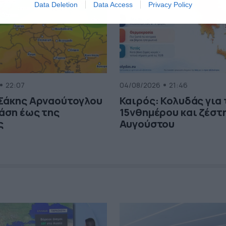
Data Deletion
Data Access
Privacy Policy
22:07
04/08/2026
21:46
 Σάκης Αρναούτογλου
Καιρός: Κολυδάς για
τάση έως της
15νθημέρου και ζέστη
ς
Αυγούστου