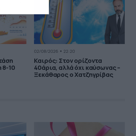
02/08/2026
22:20
 τάση
Καιρός: Στον ορίζοντα
 8-10
40άρια, αλλά όχι καύσωνας –
Ξεκάθαρος ο Χατζηγρίβας