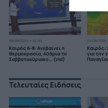
06/08/2026
22:00
04/08/2026
Καιρός 6-8: Ανεβαίνει η
Καιρός:
θερμοκρασία, 40άρια το
για την 
Σαββατοκύριακο… (vid)
Παναγία
Τελευταίες Ειδήσεις