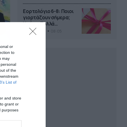
το Pamestoixima.gr
Εορτολόγιο 6-8: Ποιοι
γιορτάζουν σήμερα;
Χρόνια Πολλά…
06/08/2026
08:05
sonal or
ection to
ou may
 personal
out of the
 downstream
B’s List of
er and store
to grant or
ed purposes