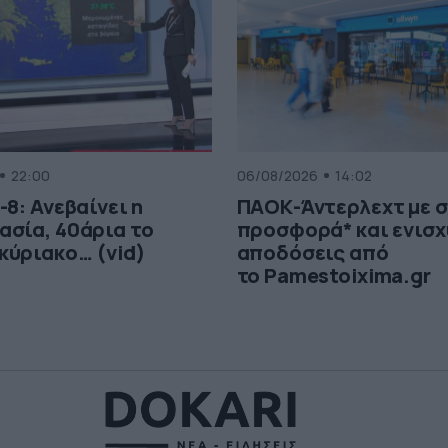
22:00
06/08/2026
14:02
-8: Ανεβαίνει η
ΠΑΟΚ-Άντερλεχτ με 
ασία, 40άρια το
προσφορά* και ενισχ
κύριακο… (vid)
αποδόσεις από
το Pamestoixima.gr