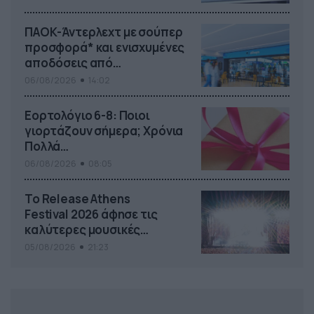
ΠΑΟΚ-Άντερλεχτ με σούπερ
προσφορά* και ενισχυμένες
αποδόσεις από
το Pamestoixima.gr
06/08/2026
14:02
Εορτολόγιο 6-8: Ποιοι
γιορτάζουν σήμερα; Χρόνια
Πολλά…
06/08/2026
08:05
Το Release Athens
Festival 2026 άφησε τις
καλύτερες μουσικές
αναμνήσεις
05/08/2026
21:23