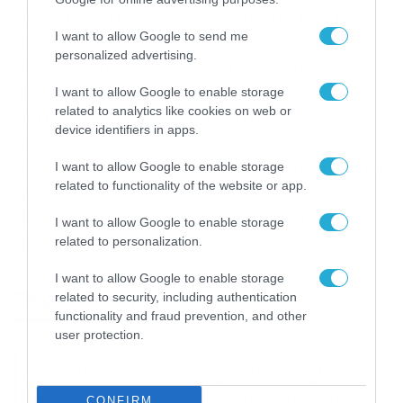
νεφώσεις το μεσημέρι – απόγευμα στα
I want to allow Google to send me
ηπειρωτικά, κυρίως ορεινά, και την Κρήτη
personalized advertising.
όπου θα σημειωθούν τοπικές βροχές ή
όμβροι.
I want to allow Google to enable storage
related to analytics like cookies on web or
Οι άνεμοι θα πνέουν αρχικά από βόρειες
device identifiers in apps.
διευθύνσεις 3 με 4 και τοπικά στο Αιγαίο 5
μποφόρ. Βαθμιαία θα στραφούν σε δυτικούς
I want to allow Google to enable storage
related to functionality of the website or app.
νοτιοδυτικούς με την ίδια ένταση.
Η θερμοκρασία θα σημειώσει μικρή
I want to allow Google to enable storage
περαιτέρω άνοδο.
related to personalization.
I want to allow Google to enable storage
Περισσότερα
related to security, including authentication
functionality and fraud prevention, and other
user protection.
Ακολούθησε το dokari.gr στο
Google
News
για όλες τις τελευταίες ειδήσεις
CONFIRM