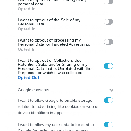
personal data.
grant or deny consent to Google and its third-party tags to
Opted In
ΠΡΟΓΝΩΣΗ ΓΙΑ ΤΗΝ ΤΡΙΤΗ 26-05-2026
use your data for below specified purposes in below Google
consent section.
I want to opt-out of the Sale of my
Personal Data.
Γενικά αίθριος καιρός σε όλη τη χώρα με
Opted In
λίγες νεφώσεις πρόσκαιρα αυξημένες στα
I want to opt-out of processing my
ηπειρωτικά ορεινά όπου θα σημειωθούν
Personal Data for Targeted Advertising.
Opted In
τοπικές βροχές ή όμβροι το μεσημέρι –
απόγευμα.
I want to opt-out of Collection, Use,
Retention, Sale, and/or Sharing of my
Οι άνεμοι θα πνέουν από βόρειες
Personal Data that Is Unrelated with the
Purposes for which it was collected.
διευθύνσεις 3 με 5 και τοπικά στο Αιγαίο 6
Opted Out
μποφόρ.
Google consents
Η θερμοκρασία θα σημειώσει άνοδο, κυρίως
στα δυτικά και τα βόρεια.
I want to allow Google to enable storage
related to advertising like cookies on web or
device identifiers in apps.
ΠΡΟΓΝΩΣΗ ΓΙΑ ΤΗΝ ΤΕΤΑΡΤΗ 27-05-2026
I want to allow my user data to be sent to
Γενικά αίθριος καιρός με πρόσκαιρες
Google for online advertising purposes.