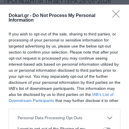
ΠΡΟΓΝΩΣΗ ΓΙΑ ΤΗ ΔΕΥΤΕΡΑ 25-05-2026
Στα ανατολικά ηπειρωτικά και την Κρήτη
Dokari.gr -
Do Not Process My Personal
Information
λίγες νεφώσεις κατά διαστήματα αυξημένες
με τοπικές βροχές ή όμβρους. Βελτίωση από
If you wish to opt-out of the sale, sharing to third parties, or
το απόγευμα.
processing of your personal or sensitive information for
Στις υπόλοιπες περιοχές γενικά αίθριος
targeted advertising by us, please use the below opt-out
section to confirm your selection. Please note that after your
καιρός με λίγες νεφώσεις πρόσκαιρα
opt-out request is processed you may continue seeing
αυξημένες στα ηπειρωτικά το μεσημέρι –
interest-based ads based on personal information utilized by
απόγευμα, οπότε θα εκδηλωθούν τοπικές
us or personal information disclosed to third parties prior to
your opt-out. You may separately opt-out of the further
βροχές ή όμβροι και κυρίως στα ορεινά,
disclosure of your personal information by third parties on the
μεμονωμένες καταιγίδες.
IAB’s list of downstream participants. This information may
Οι άνεμοι θα πνέουν από βόρειες
also be disclosed by us to third parties on the
IAB’s List of
Downstream Participants
that may further disclose it to other
διευθύνσεις 3 με 5 και στο Αιγαίο 5 με 6,
third parties.
τοπικά 7 μποφόρ.
Please note that this website/app uses one or more Google
Personal Data Processing Opt Outs
Η θερμοκρασία θα σημειώσει μικρή πτώση
services and may gather and store information including but
στα ανατολικά.
not limited to your visit or usage behaviour. You may click to
I want to opt-out of the Sharing of my