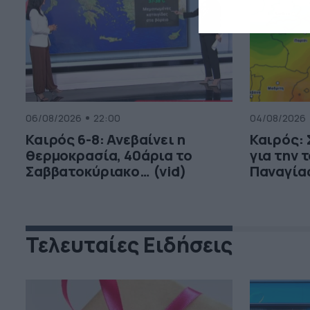
06/08/2026
22:00
04/08/2026
Καιρός 6-8: Ανεβαίνει η
Καιρός:
θερμοκρασία, 40άρια το
για την 
Σαββατοκύριακο… (vid)
Παναγία
Τελευταίες Ειδήσεις