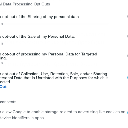
l Data Processing Opt Outs
κη του dokari.gr στην Google
o opt-out of the Sharing of my personal data.
In
τα τελευταία προγνωστικά δεδομένα και
o opt-out of the Sale of my Personal Data.
ου θα έχουν από το μεσημέρι βροχές και
In
to opt-out of processing my Personal Data for Targeted
ing.
υτική πρόγνωση της Χριστίνας Σούζη:
In
o opt-out of Collection, Use, Retention, Sale, and/or Sharing
ersonal Data that Is Unrelated with the Purposes for which it
lected.
Out
consents
o allow Google to enable storage related to advertising like cookies on
evice identifiers in apps.