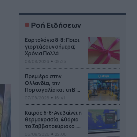
Ροή Ειδήσεων
Εορτολόγιο 8-8: Ποιοι
γιορτάζουν σήμερα;
Χρόνια Πολλά
08/08/2026
08:25
Πρεμιέρα στην
Ολλανδία, την
Πορτογαλία και τη Β’
Γερμανίας με πολλές
07/08/2026
16:41
στοιχηματικές
επιλογές από το ΠΑΜΕ
Καιρός 6-8: Ανεβαίνει η
ΣΤΟΙΧΗΜΑ
θερμοκρασία, 40άρια
το Σαββατοκύριακο…
(vid)
06/08/2026
22:00