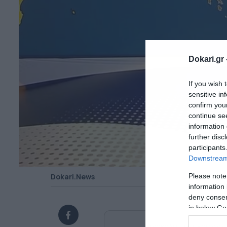
Dokari.gr 
If you wish 
sensitive in
confirm you
continue se
information 
further disc
participants
Downstream 
Please note
Dokari.News
information 
deny consent
in below Go
Ανακαλύψτε περισσότ