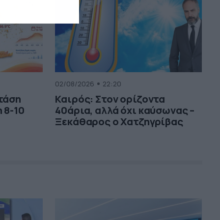
02/08/2026
22:20
 τάση
Καιρός: Στον ορίζοντα
 8-10
40άρια, αλλά όχι καύσωνας –
Ξεκάθαρος ο Χατζηγρίβας