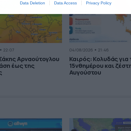
Data Deletion
Data Access
Privacy Policy
22:07
04/08/2026
21:46
 Σάκης Αρναούτογλου
Καιρός: Κολυδάς για
τάση έως της
15νθημέρου και ζέστη
ς
Αυγούστου