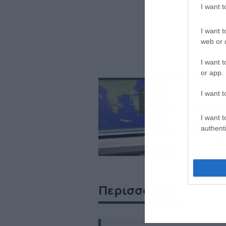
I want 
I want t
web or d
I want t
or app.
I want t
ΔΙΑΒΑΣΤΕ 
I want t
Καιρός 
authenti
το Σαβ
Περισσότερα