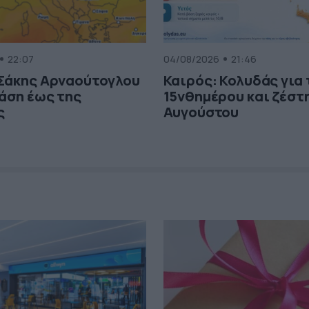
22:07
04/08/2026
21:46
 Σάκης Αρναούτογλου
Καιρός: Κολυδάς για
τάση έως της
15νθημέρου και ζέστη
ς
Αυγούστου