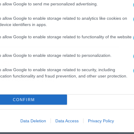
to allow Google to send me personalized advertising.
o allow Google to enable storage related to analytics like cookies on
evice identifiers in apps.
o allow Google to enable storage related to functionality of the website
o allow Google to enable storage related to personalization.
ΕΠΙΣΗΣ
o allow Google to enable storage related to security, including
6-8: Ανεβαίνει η θερμοκρασία, 40άρια
cation functionality and fraud prevention, and other user protection.
βατοκύριακο… (vid)
CONFIRM
Data Deletion
Data Access
Privacy Policy