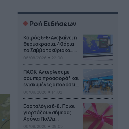
Ροή Ειδήσεων
Καιρός 6-8: Ανεβαίνει η
θερμοκρασία, 40άρια
το Σαββατοκύριακο…
(vid)
06/08/2026
22:00
ΠΑΟΚ-Άντερλεχτ με
σούπερ προσφορά* και
ενισχυμένες αποδόσεις
από
06/08/2026
14:02
το Pamestoixima.gr
Εορτολόγιο 6-8: Ποιοι
γιορτάζουν σήμερα;
Χρόνια Πολλά…
06/08/2026
08:05