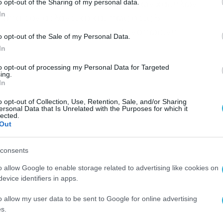
ση των πολύ ισχυρών βαρομετρικών χαμηλών
o opt-out of the Sharing of my personal data.
In
από τον ατλαντικό και πώς στις 5
για τη χώρα μας η πρώτη φθινοπωρινή
o opt-out of the Sale of my Personal Data.
In
to opt-out of processing my Personal Data for Targeted
ing.
In
o opt-out of Collection, Use, Retention, Sale, and/or Sharing
ersonal Data that Is Unrelated with the Purposes for which it
lected.
Out
consents
o allow Google to enable storage related to advertising like cookies on
evice identifiers in apps.
o allow my user data to be sent to Google for online advertising
s.