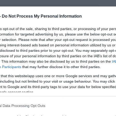
ερα άρθρα στα αποτελέσματα αναζήτησης
-
Do Not Process My Personal Information
κη του dokari.gr στην Google
to opt-out of the sale, sharing to third parties, or processing of your per
formation for targeted advertising by us, please use the below opt-out s
r selection. Please note that after your opt-out request is processed y
ξιμο ανανέωσης δεδομένης της Κυριακής
eing interest-based ads based on personal information utilized by us or
ύστημα φθινοπωρινού τύπου κακοκαιρίας,
disclosed to third parties prior to your opt-out. You may separately opt-
losure of your personal information by third parties on the IAB’s list of
ρη τη χώρα, το βλέπει για τις 5
. This information may also be disclosed by us to third parties on the
IA
Participants
that may further disclose it to other third parties.
 that this website/app uses one or more Google services and may gath
βρίσκεται στο επίκεντρο και να θέτει
including but not limited to your visit or usage behaviour. You may click 
 αρκετά αξιόλογες βροχοπτώσεις.
 to Google and its third-party tags to use your data for below specifi
ogle consent section.
ικό διάστημα έως τότε, οπότε και το
 μόνο.
l Data Processing Opt Outs