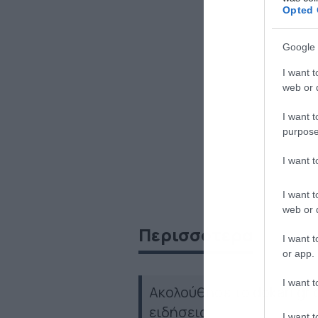
Opted 
Google 
I want t
web or d
I want t
purpose
I want 
I want t
web or d
Περισσότερα
I want t
or app.
I want t
Ακολούθησε το dokari.gr
ειδήσεις
I want t