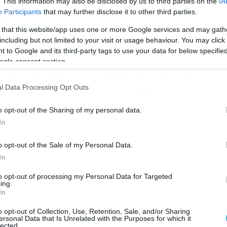
ερα άρθρα στα αποτελέσματα αναζήτησης
. This information may also be disclosed by us to third parties on the
IA
Participants
that may further disclose it to other third parties.
κη του dokari.gr στην Google
 that this website/app uses one or more Google services and may gath
including but not limited to your visit or usage behaviour. You may click 
 to Google and its third-party tags to use your data for below specifi
ση των βαρομετρικών χαμηλών πάνω από τον
ogle consent section.
 την κακοκαιρία του Σαββατοκύριακου και
l Data Processing Opt Outs
οπή 2 ημερών, οδεύουμε προς νέα
Πέμπτη και έως το επόμενο
o opt-out of the Sharing of my personal data.
 μάλιστα και τα πρώτα χιόνια στη
In
o opt-out of the Sale of my Personal Data.
In
to opt-out of processing my Personal Data for Targeted
ing.
In
o opt-out of Collection, Use, Retention, Sale, and/or Sharing
ersonal Data that Is Unrelated with the Purposes for which it
lected.