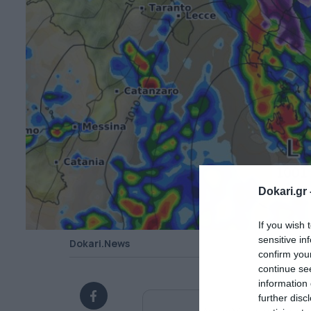
Dokari.gr 
If you wish 
sensitive in
Dokari.News
confirm you
continue se
information 
further disc