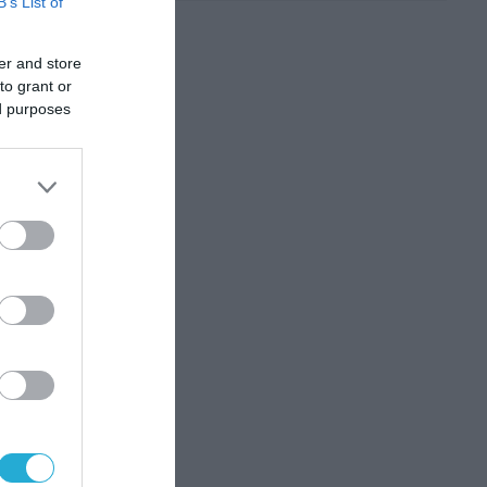
B’s List of
er and store
to grant or
ed purposes