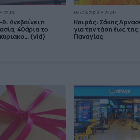
22:00
04/08/2026
22:07
-8: Ανεβαίνει η
Καιρός: Σάκης Αρνα
ασία, 40άρια το
για την τάση έως της
κύριακο… (vid)
Παναγίας