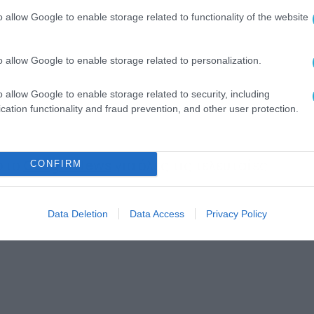
o allow Google to enable storage related to functionality of the website
o allow Google to enable storage related to personalization.
o allow Google to enable storage related to security, including
cation functionality and fraud prevention, and other user protection.
 στο
Google News
για όλες τις τελευταίες
CONFIRM
Data Deletion
Data Access
Privacy Policy