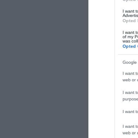
I want 
Advertis
Opted 
I want t
of my P
was col
Opted 
Google 
I want t
web or d
I want t
purpose
I want 
I want t
web or d