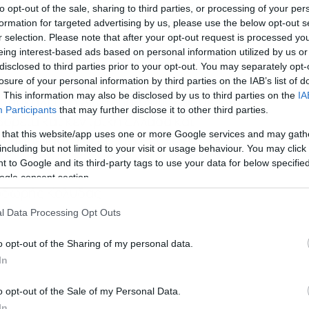
to opt-out of the sale, sharing to third parties, or processing of your per
formation for targeted advertising by us, please use the below opt-out s
κη του dokari.gr στην Google
r selection. Please note that after your opt-out request is processed y
eing interest-based ads based on personal information utilized by us or
disclosed to third parties prior to your opt-out. You may separately opt-
ΜΥ, Θοδωρής Κολυδάς, ενημερώνει για τις
losure of your personal information by third parties on the IAB’s list of
. This information may also be disclosed by us to third parties on the
IA
 προκαλεί τη Δευτέρα το ψυχρό μέτωπο
Participants
that may further disclose it to other third parties.
όρεια και κεντρική Ελλάδα και
 that this website/app uses one or more Google services and may gath
η η παρέλαση θα διεξαχθεί χωρίς
including but not limited to your visit or usage behaviour. You may click 
 to Google and its third-party tags to use your data for below specifi
ogle consent section.
οδωρής Κολυδάς:
l Data Processing Opt Outs
o opt-out of the Sharing of my personal data.
In
o opt-out of the Sale of my Personal Data.
In