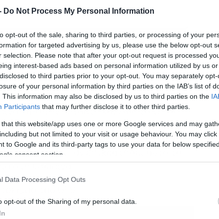
κη του dokari.gr στην Google
-
Do Not Process My Personal Information
to opt-out of the sale, sharing to third parties, or processing of your per
κό μοντέλο αποδυναμώνει την αυριανή
formation for targeted advertising by us, please use the below opt-out s
r selection. Please note that after your opt-out request is processed y
 -σε αντίθεση με το ευρωπαϊκό- τις
eing interest-based ads based on personal information utilized by us or
πίσουν κινδύνους εκδήλωσης ισχυρών
disclosed to third parties prior to your opt-out. You may separately opt-
losure of your personal information by third parties on the IAB’s list of
. This information may also be disclosed by us to third parties on the
IA
Participants
that may further disclose it to other third parties.
ρινά, από την Τετάρτη και έως το τέλος
ο GFS βλέπει νέα ισχυρή, πιο ισχυρή και
 that this website/app uses one or more Google services and may gath
including but not limited to your visit or usage behaviour. You may click 
που θα συνδυαστεί και με αισθητή πτώση
 to Google and its third-party tags to use your data for below specifi
όπου θα δώσει -αν επικρατήσει αυτό το
ogle consent section.
νια στη Φλώρινα.
l Data Processing Opt Outs
 τρέξιμο του GFS
o opt-out of the Sharing of my personal data.
In