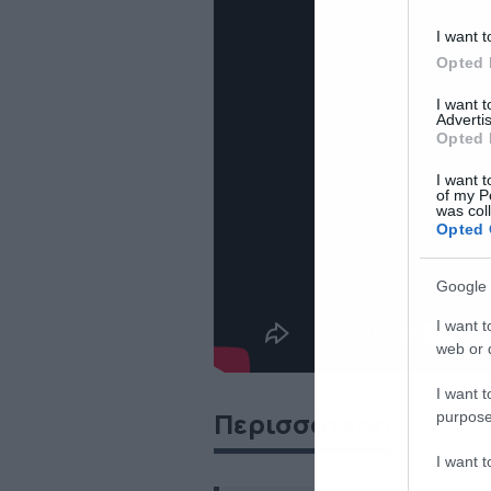
I want t
Opted 
I want 
Advertis
Opted 
I want t
of my P
was col
Opted 
Google 
I want t
web or d
I want t
Περισσότερα
purpose
I want 