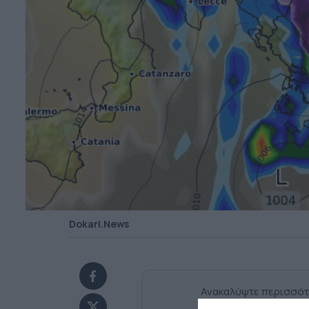
Dokari.News
Ανακαλύψτε περισσότ