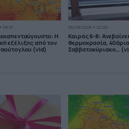
08:51
06/08/2026
22:00
Δεκαπενταύγουστο: Η
Καιρός 6-8: Ανεβαίνει
κή εξέλιξης από τον
θερμοκρασία, 40άρια
αούτογλου (vid)
Σαββατοκύριακο… (vi