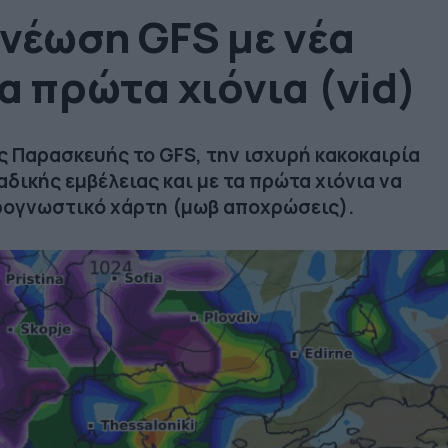
ανέωση GFS με νέα
α πρώτα χιόνια (vid)
ης Παρασκευής το GFS, την ισχυρή κακοκαιρία
δικής εμβέλειας και με τα πρώτα χιόνια να
ρογνωστικό χάρτη (μωβ αποχρώσεις).