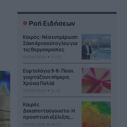
Ροή Ειδήσεων
Καιρός: Νέα ενημέρωση
Σάκη Αρναούτογλου για
τις θερμοκρασίες
09/08/2026
10:52
Εορτολόγιο 9-8: Ποιοι
γιορτάζουν σήμερα;
Χρόνια Πολλά
09/08/2026
10:15
Καιρός
Δεκαπενταύγουστο: Η
προοπτική εξέλιξης
από τον Σάκη
08/08/2026
08:51