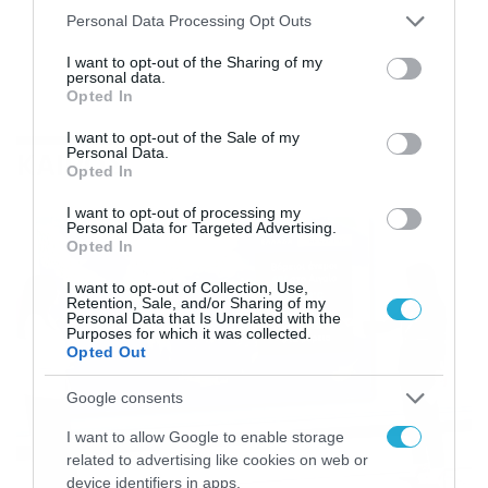
Please note that this website/app uses one or more Google
Personal Data Processing Opt Outs
services and may gather and store information including but
not limited to your visit or usage behaviour. You may click to
I want to opt-out of the Sharing of my
personal data.
grant or deny consent to Google and its third-party tags to
Opted In
use your data for below specified purposes in below Google
consent section.
I want to opt-out of the Sale of my
Personal Data.
ΚΑΙΡΟΣ
Opted In
I want to opt-out of processing my
Personal Data for Targeted Advertising.
Opted In
I want to opt-out of Collection, Use,
Retention, Sale, and/or Sharing of my
Personal Data that Is Unrelated with the
Purposes for which it was collected.
Opted Out
Google consents
I want to allow Google to enable storage
related to advertising like cookies on web or
device identifiers in apps.