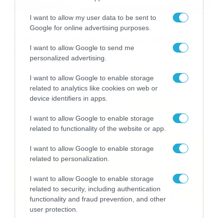
I want to allow my user data to be sent to
06/08/2026
22:00
Google for online advertising purposes.
Καιρός 6-8: Ανεβαίνει η θερμοκρασία,
I want to allow Google to send me
40άρια το Σαββατοκύριακο… (vid)
personalized advertising.
I want to allow Google to enable storage
related to analytics like cookies on web or
device identifiers in apps.
I want to allow Google to enable storage
related to functionality of the website or app.
I want to allow Google to enable storage
related to personalization.
I want to allow Google to enable storage
related to security, including authentication
functionality and fraud prevention, and other
user protection.
04/08/2026
22:07