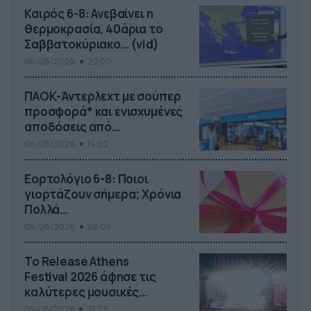
Καιρός 6-8: Ανεβαίνει η
θερμοκρασία, 40άρια το
Σαββατοκύριακο… (vid)
06/08/2026
22:00
ΠΑΟΚ-Άντερλεχτ με σούπερ
προσφορά* και ενισχυμένες
αποδόσεις από
το Pamestoixima.gr
06/08/2026
14:02
Εορτολόγιο 6-8: Ποιοι
γιορτάζουν σήμερα; Χρόνια
Πολλά…
06/08/2026
08:05
Το Release Athens
Festival 2026 άφησε τις
καλύτερες μουσικές
αναμνήσεις
05/08/2026
21:23