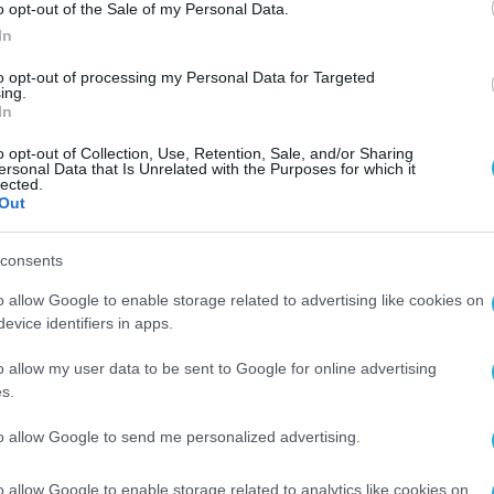
o opt-out of the Sale of my Personal Data.
άκη, βόρειο και ανατολικό Αιγαίο
In
έχονται τα μεγαλύτερα ύψη βροχής.
to opt-out of processing my Personal Data for Targeted
πολύ ισχυροί βοριάδες και θα ξαναπέσει η
ing.
In
θα εκτιμηθεί αύριο.
o opt-out of Collection, Use, Retention, Sale, and/or Sharing
ersonal Data that Is Unrelated with the Purposes for which it
lected.
Out
consents
o allow Google to enable storage related to advertising like cookies on
evice identifiers in apps.
o allow my user data to be sent to Google for online advertising
s.
to allow Google to send me personalized advertising.
o allow Google to enable storage related to analytics like cookies on