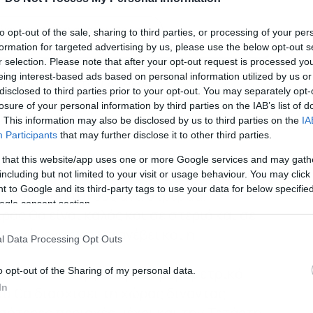
κη του dokari.gr στην Google
to opt-out of the sale, sharing to third parties, or processing of your per
formation for targeted advertising by us, please use the below opt-out s
r selection. Please note that after your opt-out request is processed y
eing interest-based ads based on personal information utilized by us or
ετεωρολόγος του ALPHA:
disclosed to third parties prior to your opt-out. You may separately opt-
losure of your personal information by third parties on the IAB’s list of
από Δευτέρα…”
. This information may also be disclosed by us to third parties on the
IA
Participants
that may further disclose it to other third parties.
σαν το τελευταίο διήμερο στη χώρα μας.
 that this website/app uses one or more Google services and may gath
στη Χαλκιδική και στο ανατολικό Αιγαίο η
including but not limited to your visit or usage behaviour. You may click 
 to Google and its third-party tags to use your data for below specifi
 τους 100 τόνους ανά στρέμμα.
ogle consent section.
ός θα είναι καλός και σε στεριά και σε
αινόμενα ενώ θα ανέβει και η
l Data Processing Opt Outs
κής 5/10 νέο οργανωμένο βαρομετρικό
o opt-out of the Sharing of my personal data.
In
ά θα διασχίσει τη χώρας δίνοντας
σότερες περιοχές μέχρι και την Τετάρτη.