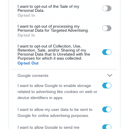
consent section.
I want to opt-out of the Sale of my
Personal Data.
Opted In
I want to opt-out of processing my
Personal Data for Targeted Advertising.
Opted In
I want to opt-out of Collection, Use,
Retention, Sale, and/or Sharing of my
Personal Data that Is Unrelated with the
Purposes for which it was collected.
Opted Out
09/08/2026
19:59
Google consents
Καιρός: Ισχυροί βοριάδες στο Αιγαίο τον
Δεκαπενταύγουστο – Πώς θα κυλήσει η
I want to allow Google to enable storage
εβδομάδα
related to advertising like cookies on web or
device identifiers in apps.
I want to allow my user data to be sent to
Google for online advertising purposes.
I want to allow Google to send me