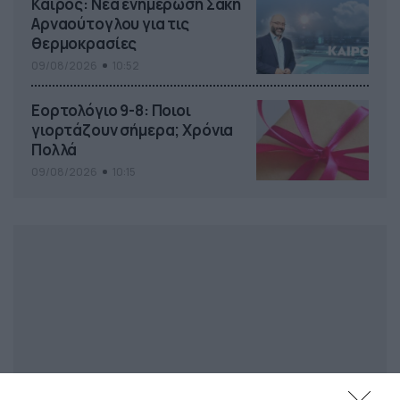
Καιρός: Νέα ενημέρωση Σάκη
Αρναούτογλου για τις
θερμοκρασίες
09/08/2026
10:52
Εορτολόγιο 9-8: Ποιοι
γιορτάζουν σήμερα; Χρόνια
Πολλά
09/08/2026
10:15