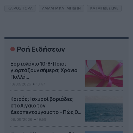
ΚΑΙΡΟΣ ΤΩΡΑ
ΛΑΙΛΑΠΑ ΚΑΤΑΙΓΙΔΩΝ
ΚΑΤΑΙΓΙΔΕΣ LIVE
Ροή Ειδήσεων
Εορτολόγιο 10-8: Ποιοι
γιορτάζουν σήμερα; Χρόνια
Πολλά…
10/08/2026
10:47
Καιρός: Ισχυροί βοριάδες
στο Αιγαίο τον
Δεκαπενταύγουστο – Πώς θα
κυλήσει η εβδομάδα
09/08/2026
19:59