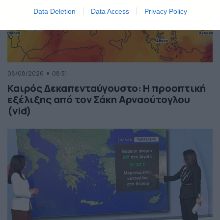
Data Deletion
Data Access
Privacy Policy
08/08/2026
08:51
Καιρός Δεκαπενταύγουστο: Η προοπτική
εξέλιξης από τον Σάκη Αρναούτογλου
(vid)