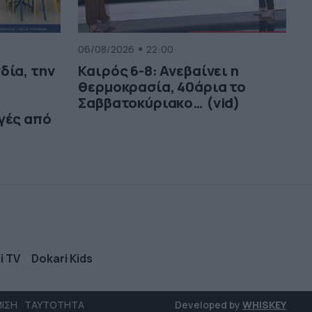
06/08/2026
22:00
δία, την
Καιρός 6-8: Ανεβαίνει η
θερμοκρασία, 40άρια το
Σαββατοκύριακο… (vid)
γές από
i TV
Dokari Kids
ΜΙΣΗ
ΤΑΥΤΟΤΗΤΑ
Developed by
WHISKEY