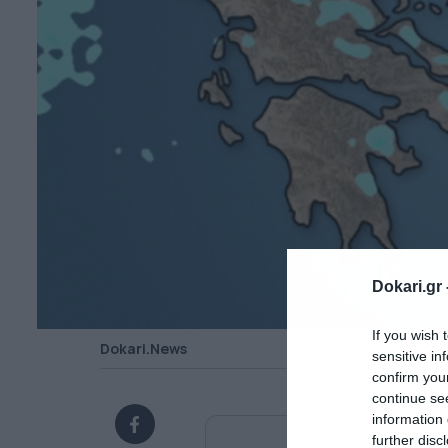
Dokari.gr 
If you wish 
Dokari.News
sensitive in
confirm you
continue se
information 
further disc
Ανακαλύψτε περισσότ