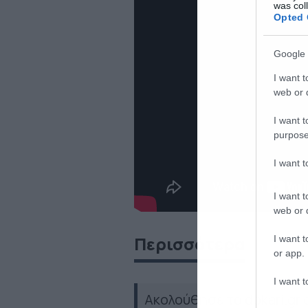
was col
Opted 
Google 
I want t
web or d
I want t
purpose
I want 
I want t
web or d
Περισσότερα
I want t
or app.
I want t
Ακολούθησε το dokari.gr