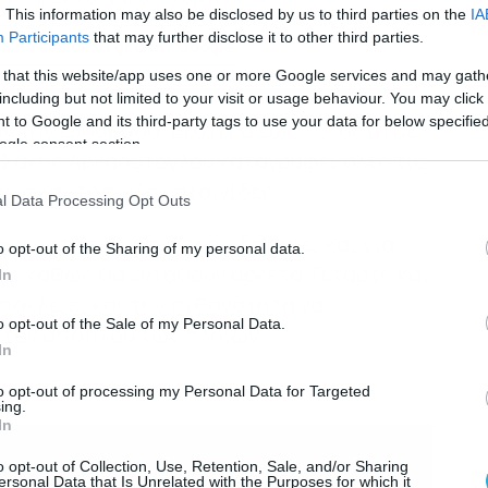
. This information may also be disclosed by us to third parties on the
IA
Participants
that may further disclose it to other third parties.
κη του dokari.gr στην Google
 that this website/app uses one or more Google services and may gath
including but not limited to your visit or usage behaviour. You may click 
 to Google and its third-party tags to use your data for below specifi
ήν την εβδομάδα, Δευτέρα έως Τετάρτη με
ogle consent section.
 Σάκης Αρναούτογλου καταγράφει όλες τις
χές και τοπικές καταιγίδες.
l Data Processing Opt Outs
γνώστης καιρού, προειδοποιεί και για
o opt-out of the Sharing of my personal data.
, καθώς θα ενταθούν αρκετά Τετάρτη και
In
ποκλείει και την πιθανότητα να
o opt-out of the Sale of my Personal Data.
τον απόπλου των πλοίων.
In
ύ του Σάκη Αρναούτογλου:
to opt-out of processing my Personal Data for Targeted
ing.
In
o opt-out of Collection, Use, Retention, Sale, and/or Sharing
ersonal Data that Is Unrelated with the Purposes for which it