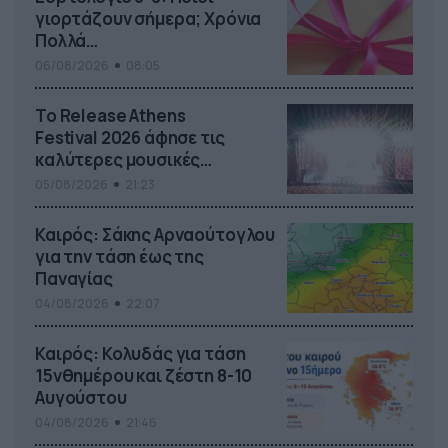
γιορτάζουν σήμερα; Χρόνια
Πολλά…
06/08/2026
08:05
Το Release Athens
Festival 2026 άφησε τις
καλύτερες μουσικές
αναμνήσεις
05/08/2026
21:23
Καιρός: Σάκης Αρναούτογλου
για την τάση έως της
Παναγίας
04/08/2026
22:07
Καιρός: Κολυδάς για τάση
15νθημέρου και ζέστη 8-10
Αυγούστου
04/08/2026
21:46