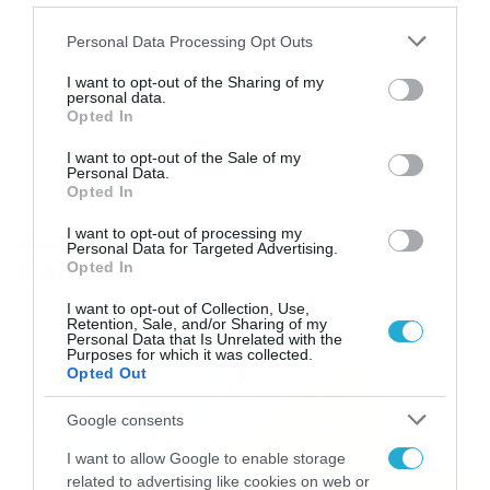
Please note that this website/app uses one or more Google
Personal Data Processing Opt Outs
services and may gather and store information including but
not limited to your visit or usage behaviour. You may click to
I want to opt-out of the Sharing of my
personal data.
grant or deny consent to Google and its third-party tags to
Opted In
use your data for below specified purposes in below Google
consent section.
I want to opt-out of the Sale of my
Personal Data.
Opted In
I want to opt-out of processing my
Personal Data for Targeted Advertising.
ΚΑΙΡΟΣ
Opted In
I want to opt-out of Collection, Use,
Retention, Sale, and/or Sharing of my
Personal Data that Is Unrelated with the
Purposes for which it was collected.
Opted Out
Google consents
I want to allow Google to enable storage
related to advertising like cookies on web or