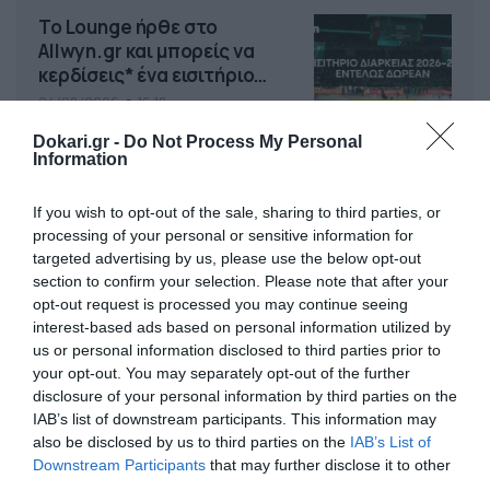
Το Lounge ήρθε στο
Allwyn.gr και μπορείς να
κερδίσεις* ένα εισιτήριο
διαρκείας του
04/08/2026
16:18
Παναθηναϊκού AKTOR
Dokari.gr -
Do Not Process My Personal
Information
If you wish to opt-out of the sale, sharing to third parties, or
processing of your personal or sensitive information for
targeted advertising by us, please use the below opt-out
section to confirm your selection. Please note that after your
opt-out request is processed you may continue seeing
interest-based ads based on personal information utilized by
us or personal information disclosed to third parties prior to
your opt-out. You may separately opt-out of the further
disclosure of your personal information by third parties on the
IAB’s list of downstream participants. This information may
also be disclosed by us to third parties on the
IAB’s List of
Downstream Participants
that may further disclose it to other
third parties.