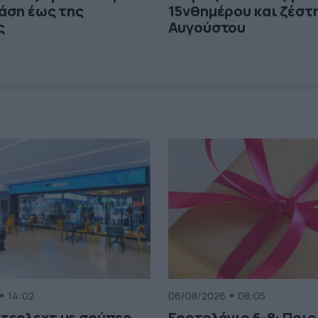
τάση έως της
15νθημέρου και ζέστη
ς
Αυγούστου
14:02
06/08/2026
08:05
τερλεχτ με σούπερ
Εορτολόγιο 6-8: Ποιο