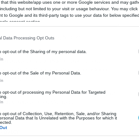
 that this website/app uses one or more Google services and may gath
including but not limited to your visit or usage behaviour. You may click 
κη του dokari.gr στην Google
 to Google and its third-party tags to use your data for below specifi
ogle consent section.
λέον, σε περιοχές της δυτικής
l Data Processing Opt Outs
o opt-out of the Sharing of my personal data.
In
ς καταιγίδες, με χαλαζοπτώσεις και
ούν από το πρωί ένα σκηνικό καθαρά
o opt-out of the Sale of my Personal Data.
εριοχές της Ελλάδας.
In
ματα, κυρίως από τις χαλαζοπτώσεις, με
to opt-out of processing my Personal Data for Targeted
ing.
και γεωργικές καλλιέργειες.
In
o opt-out of Collection, Use, Retention, Sale, and/or Sharing
ρα ισχυρές καταιγίδες και κεραυνοί.
ersonal Data that Is Unrelated with the Purposes for which it
lected.
Out
ικόνιση
.