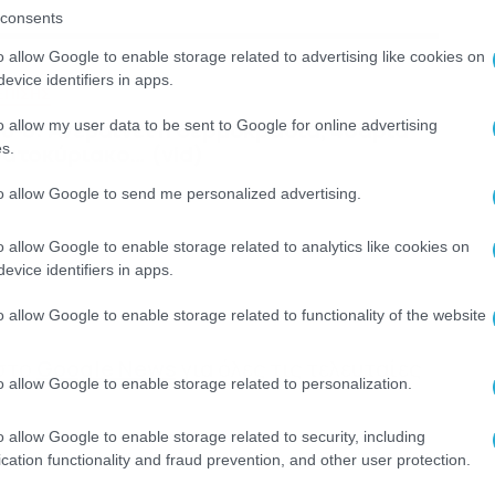
consents
o allow Google to enable storage related to advertising like cookies on
evice identifiers in apps.
ΕΠΙΣΗΣ
6-8: Ανεβαίνει η θερμοκρασία, 40άρια
o allow my user data to be sent to Google for online advertising
s.
βατοκύριακο… (vid)
to allow Google to send me personalized advertising.
o allow Google to enable storage related to analytics like cookies on
evice identifiers in apps.
o allow Google to enable storage related to functionality of the website
 στο
Google News
για όλες τις τελευταίες
o allow Google to enable storage related to personalization.
o allow Google to enable storage related to security, including
cation functionality and fraud prevention, and other user protection.