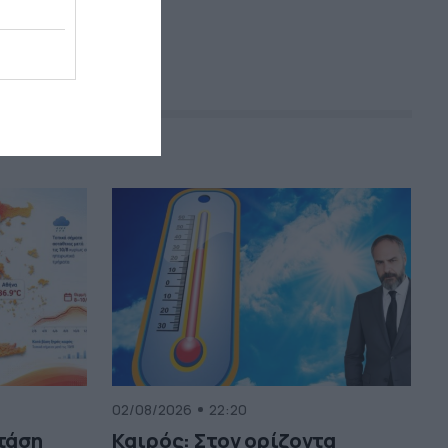
02/08/2026
22:20
 τάση
Καιρός: Στον ορίζοντα