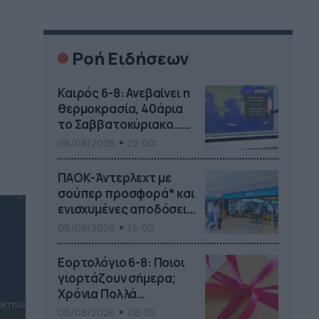
Ροή Ειδήσεων
Καιρός 6-8: Ανεβαίνει η
θερμοκρασία, 40άρια
το Σαββατοκύριακο…
(vid)
06/08/2026
22:00
ΠΑΟΚ-Άντερλεχτ με
σούπερ προσφορά* και
ενισχυμένες αποδόσεις
από
06/08/2026
14:02
το Pamestoixima.gr
Εορτολόγιο 6-8: Ποιοι
γιορτάζουν σήμερα;
Χρόνια Πολλά…
06/08/2026
08:05