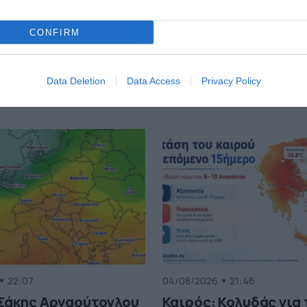
CONFIRM
Data Deletion
Data Access
Privacy Policy
22:07
04/08/2026
21:46
 Σάκης Αρναούτογλου
Καιρός: Κολυδάς για