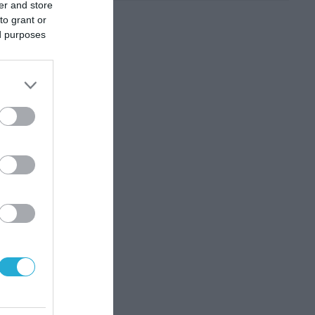
er and store
to grant or
ed purposes