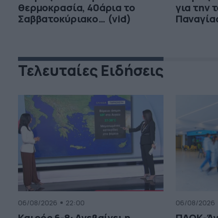
θερμοκρασία, 40άρια το
για την 
Σαββατοκύριακο… (vid)
Παναγία
Τελευταίες Ειδήσεις
06/08/2026
22:00
06/08/2026
Καιρός 6-8: Ανεβαίνει η
ΠΑΟΚ-Άν