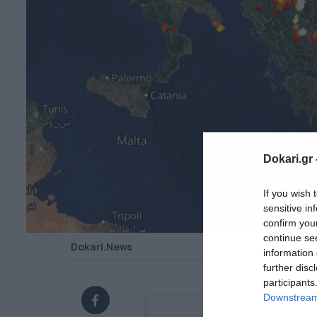
Dokari.gr 
If you wish 
sensitive in
confirm you
continue se
Dokari.News
information 
further disc
participants
Downstream 
Ανακαλύψτε περισσότ