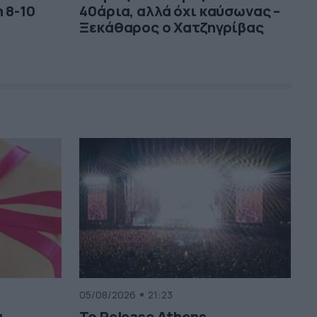
 8-10
40άρια, αλλά όχι καύσωνας –
Ξεκάθαρος ο Χατζηγρίβας
05/08/2026
21:23
ι
Το Release Athens