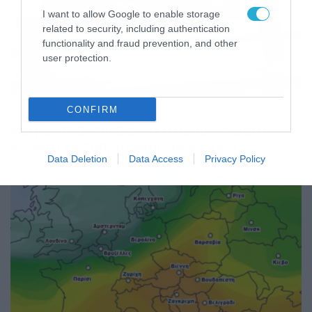
I want to allow Google to enable storage
related to security, including authentication
functionality and fraud prevention, and other
user protection.
06/08/2026
22:00
CONFIRM
Καιρός 6-8: Ανεβαίνει η θερμοκρασία,
40άρια το Σαββατοκύριακο… (vid)
Data Deletion
Data Access
Privacy Policy