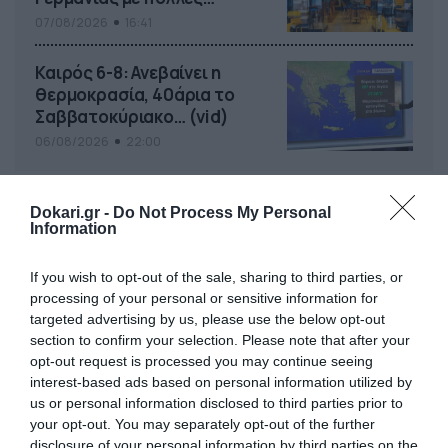
στοιχηματικές επιλογές από
07/08/2026
16:41
το ΠΑΜΕ ΣΤΟΙΧΗΜΑ
Καιρός 6-8: Ανεβαίνει η
θερμοκρασία, 40άρια το
Σαββατοκύριακο… (vid)
06/08/2026
22:00
Dokari.gr -
Do Not Process My Personal
Information
If you wish to opt-out of the sale, sharing to third parties, or
processing of your personal or sensitive information for
targeted advertising by us, please use the below opt-out
section to confirm your selection. Please note that after your
opt-out request is processed you may continue seeing
interest-based ads based on personal information utilized by
us or personal information disclosed to third parties prior to
your opt-out. You may separately opt-out of the further
disclosure of your personal information by third parties on the