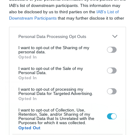
IAB’s list of downstream participants. This information may
also be disclosed by us to third parties on the
IAB’s List of
Downstream Participants
that may further disclose it to other
third parties.
Please note that this website/app uses one or more Google
Personal Data Processing Opt Outs
services and may gather and store information including but
not limited to your visit or usage behaviour. You may click to
I want to opt-out of the Sharing of my
personal data.
grant or deny consent to Google and its third-party tags to
Opted In
use your data for below specified purposes in below Google
consent section.
I want to opt-out of the Sale of my
Personal Data.
Opted In
ΚΑΙΡΟΣ
I want to opt-out of processing my
Personal Data for Targeted Advertising.
Opted In
I want to opt-out of Collection, Use,
Retention, Sale, and/or Sharing of my
Personal Data that Is Unrelated with the
Purposes for which it was collected.
Opted Out