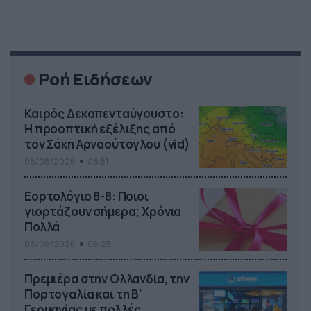
Ροή Ειδήσεων
Καιρός Δεκαπενταύγουστο:
Η προοπτική εξέλιξης από
τον Σάκη Αρναούτογλου (vid)
08/08/2026
08:51
Εορτολόγιο 8-8: Ποιοι
γιορτάζουν σήμερα; Χρόνια
Πολλά
08/08/2026
08:25
Πρεμιέρα στην Ολλανδία, την
Πορτογαλία και τη Β’
Γερμανίας με πολλές