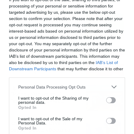
Ροή Ειδήσεων
processing of your personal or sensitive information for
targeted advertising by us, please use the below opt-out
Καιρός Δεκαπενταύγουστο:
section to confirm your selection. Please note that after your
Η προοπτική εξέλιξης από
opt-out request is processed you may continue seeing
τον Σάκη Αρναούτογλου (vid)
interest-based ads based on personal information utilized by
08/08/2026
08:51
us or personal information disclosed to third parties prior to
your opt-out. You may separately opt-out of the further
disclosure of your personal information by third parties on the
Εορτολόγιο 8-8: Ποιοι
IAB’s list of downstream participants. This information may
γιορτάζουν σήμερα; Χρόνια
also be disclosed by us to third parties on the
IAB’s List of
Πολλά
Downstream Participants
that may further disclose it to other
08/08/2026
08:25
third parties.
Please note that this website/app uses one or more Google
Πρεμιέρα στην Ολλανδία, την
Personal Data Processing Opt Outs
services and may gather and store information including but
Πορτογαλία και τη Β’
not limited to your visit or usage behaviour. You may click to
I want to opt-out of the Sharing of my
Γερμανίας με πολλές
personal data.
grant or deny consent to Google and its third-party tags to
στοιχηματικές επιλογές από
Opted In
07/08/2026
16:41
use your data for below specified purposes in below Google
το ΠΑΜΕ ΣΤΟΙΧΗΜΑ
consent section.
I want to opt-out of the Sale of my
Καιρός 6-8: Ανεβαίνει η
Personal Data.
Opted In
θερμοκρασία, 40άρια το