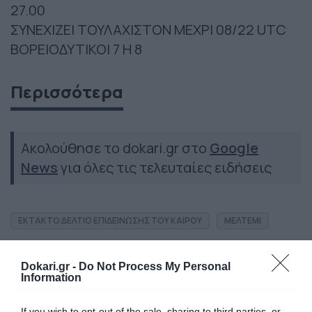
27.00
ΣΥΝΕΧΙΖΕΙ ΤΟΥΛΑΧΙΣΤΟΝ ΜΕΧΡΙ 08/22 UTC
ΒΟΡΕΙΟΔΥΤΙΚΟΙ 7 Η 8
Περισσότερα
Ακολούθησε το dokari.gr στο
Google
News
για όλες τις τελευταίες ειδήσεις
ΕΚΤΑΚΤΟ ΔΕΛΤΙΟ ΕΠΙΔΕΙΝΩΣΗΣ ΤΟΥ ΚΑΙΡΟΥ
ΜΕΛΤΕΜΙ
Dokari.gr -
Do Not Process My Personal
Information
If you wish to opt-out of the sale, sharing to third parties, or