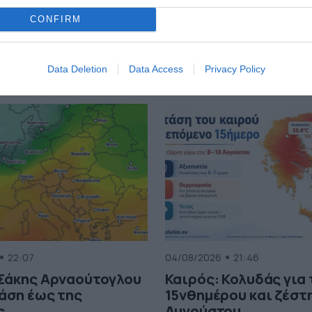
CONFIRM
Data Deletion
Data Access
Privacy Policy
22:07
04/08/2026
21:46
 Σάκης Αρναούτογλου
Καιρός: Κολυδάς για
τάση έως της
15νθημέρου και ζέστη
ς
Αυγούστου