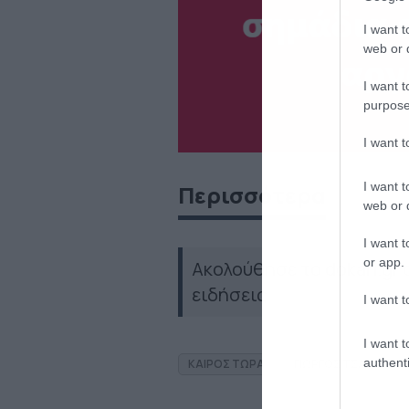
I want t
web or d
I want t
purpose
I want 
I want t
Περισσότερα
web or d
I want t
or app.
Ακολούθησε το dokari.gr
ειδήσεις
I want t
I want t
authenti
ΚΑΙΡΟΣ ΤΩΡΑ
ΓΙΩΡΓΟΣ ΤΣΑΤΡΑΦΥΛ