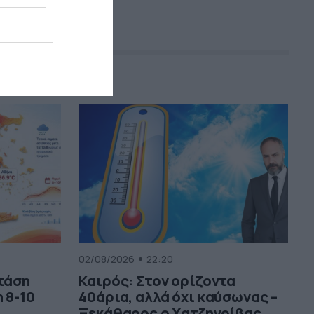
02/08/2026
22:20
 τάση
Καιρός: Στον ορίζοντα
 8-10
40άρια, αλλά όχι καύσωνας –
Ξεκάθαρος ο Χατζηγρίβας