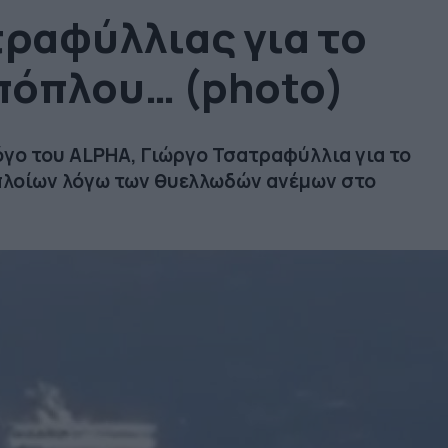
τραφύλλιας για το
πόπλου… (photo)
γο του ALPHA, Γιώργο Τσατραφύλλια για το
πλοίων λόγω των θυελλωδών ανέμων στο