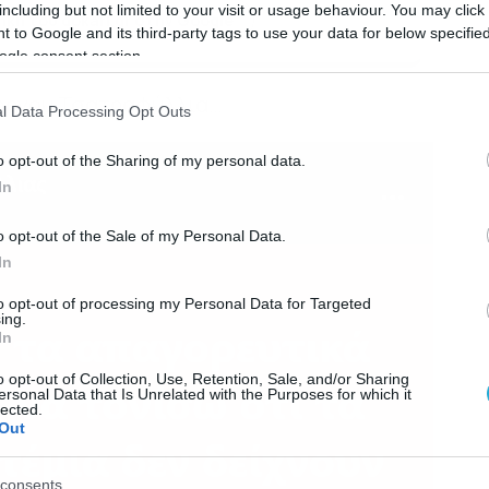
including but not limited to your visit or usage behaviour. You may click 
κη του dokari.gr στην Google
 to Google and its third-party tags to use your data for below specifi
ogle consent section.
ιώργου Τσατραφύλλια…
l Data Processing Opt Outs
o opt-out of the Sharing of my personal data.
In
o opt-out of the Sale of my Personal Data.
In
to opt-out of processing my Personal Data for Targeted
ing.
In
o opt-out of Collection, Use, Retention, Sale, and/or Sharing
ersonal Data that Is Unrelated with the Purposes for which it
lected.
Out
consents