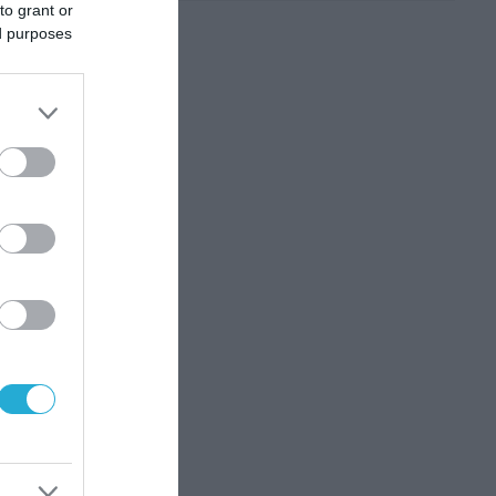
to grant or
ed purposes