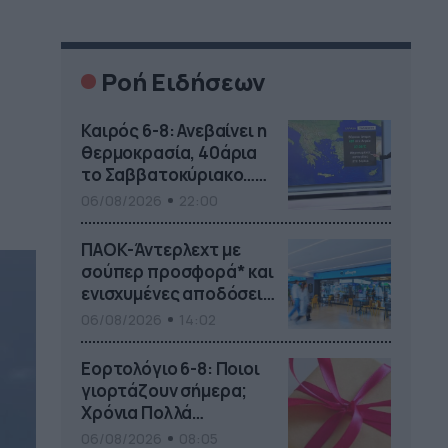
Ροή Ειδήσεων
Καιρός 6-8: Ανεβαίνει η
θερμοκρασία, 40άρια
το Σαββατοκύριακο…
(vid)
06/08/2026
22:00
ΠΑΟΚ-Άντερλεχτ με
σούπερ προσφορά* και
ενισχυμένες αποδόσεις
από
06/08/2026
14:02
το Pamestoixima.gr
Εορτολόγιο 6-8: Ποιοι
γιορτάζουν σήμερα;
Χρόνια Πολλά…
06/08/2026
08:05