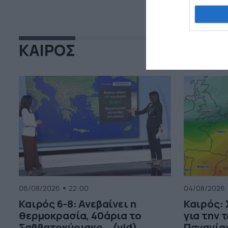
ΚΑΙΡΟΣ
06/08/2026
22:00
04/08/2026
Καιρός 6-8: Ανεβαίνει η
Καιρός:
θερμοκρασία, 40άρια το
για την 
Σαββατοκύριακο… (vid)
Παναγία