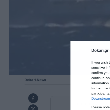
Dokari.gr 
If you wish 
sensitive in
confirm you
continue se
Dokari.News
information 
further disc
participants
Downstream 
Ανακαλύψτε περισσότ
Please note