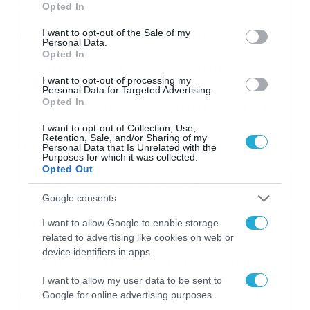
νότια.
Opted In
use your data for below specified purposes in below Google
consent section.
ΠΡΟΓΝΩΣΗ ΓΙΑ ΤΗΝ ΚΥΡΙΑΚΗ 31-05-2026
I want to opt-out of the Sale of my
Personal Data.
Opted In
Γενικά αίθριος καιρός με πρόσκαιρες
I want to opt-out of processing my
νεφώσεις το μεσημέρι – απόγευμα στα
Personal Data for Targeted Advertising.
Opted In
ηπειρωτικά όπου κυρίως στα ορεινά θα
σημειωθούν τοπικές βροχές μικρής
I want to opt-out of Collection, Use,
Retention, Sale, and/or Sharing of my
διάρκειας.
Personal Data that Is Unrelated with the
Purposes for which it was collected.
Η ορατότητα θα είναι τοπικά περιορισμένη
Opted Out
τις πρωινές ώρες στα δυτικά.
Google consents
Οι άνεμοι θα είναι μεταβλητοί ασθενείς και
στα νότια πελάγη δυτικοί βορειοδυτικοί 3
I want to allow Google to enable storage
related to advertising like cookies on web or
με 5 μποφόρ.
device identifiers in apps.
Η θερμοκρασία θα σημειώσει μικρή άνοδο
I want to allow my user data to be sent to
ΠΡΟΓΝΩΣΗ ΓΙΑ ΤΗ ΔΕΥΤΕΡΑ 01-06-2026
Google for online advertising purposes.