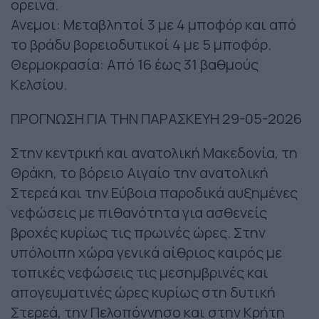
ορεινά.
Ανεμοι: Μεταβλητοί 3 με 4 μποφόρ και από
το βράδυ βορειοδυτικοί 4 με 5 μποφόρ.
Θερμοκρασία: Από 16 έως 31 βαθμούς
Κελσίου.
ΠΡΟΓΝΩΣΗ ΓΙΑ ΤΗΝ ΠΑΡΑΣΚΕΥΗ 29-05-2026
Στην κεντρική και ανατολική Μακεδονία, τη
Θράκη, το βόρειο Αιγαίο την ανατολική
Στερεά και την Εύβοια παροδικά αυξημένες
νεφώσεις με πιθανότητα για ασθενείς
βροχές κυρίως τις πρωινές ώρες. Στην
υπόλοιπη χώρα γενικά αίθριος καιρός με
τοπικές νεφώσεις τις μεσημβρινές και
απογευματινές ώρες κυρίως στη δυτική
Στερεά, την Πελοπόννησο και στην Κρήτη