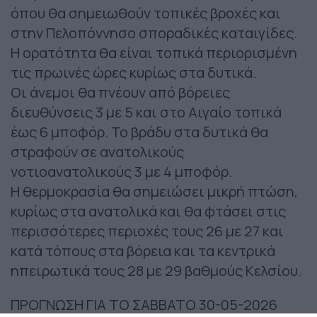
όπου θα σημειωθούν τοπικές βροχές και
στην Πελοπόννησο σποραδικές καταιγίδες.
Η ορατότητα θα είναι τοπικά περιορισμένη
τις πρωινές ώρες κυρίως στα δυτικά.
Οι άνεμοι θα πνέουν από βόρειες
διευθύνσεις 3 με 5 και στο Αιγαίο τοπικά
έως 6 μποφόρ. Το βράδυ στα δυτικά θα
στραφούν σε ανατολικούς
νοτιοανατολικούς 3 με 4 μποφόρ.
Η θερμοκρασία θα σημειώσει μικρή πτώση,
κυρίως στα ανατολικά και θα φτάσει στις
περισσότερες περιοχές τους 26 με 27 και
κατά τόπους στα βόρεια και τα κεντρικά
ηπειρωτικά τους 28 με 29 βαθμούς Κελσίου.
ΠΡΟΓΝΩΣΗ ΓΙΑ ΤΟ ΣΑΒΒΑΤΟ 30-05-2026