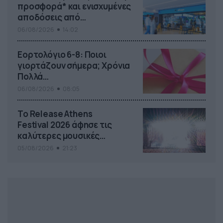
προσφορά* και ενισχυμένες
αποδόσεις από
το Pamestoixima.gr
06/08/2026
14:02
Εορτολόγιο 6-8: Ποιοι
γιορτάζουν σήμερα; Χρόνια
Πολλά…
06/08/2026
08:05
Το Release Athens
Festival 2026 άφησε τις
καλύτερες μουσικές
αναμνήσεις
05/08/2026
21:23