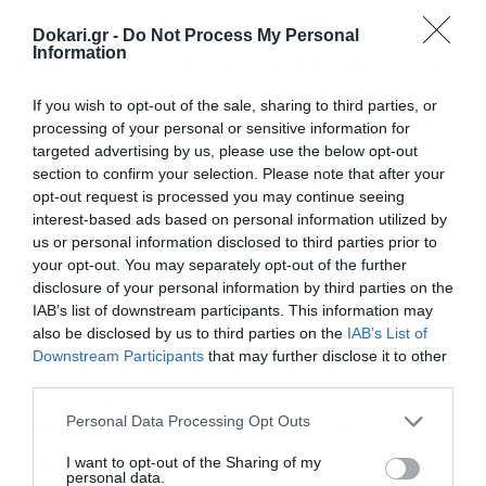
Γενικά αίθριος καιρός με πρόσκαιρες
Dokari.gr -
Do Not Process My Personal
Information
νεφώσεις το μεσημέρι – απόγευμα στο Ιόνιο
και τα ηπειρωτικά και τοπικές βροχές
If you wish to opt-out of the sale, sharing to third parties, or
μικρής διάρκειας στα δυτικά ηπειρωτικά.
processing of your personal or sensitive information for
Η ορατότητα πιθανώς θα είναι τοπικά
targeted advertising by us, please use the below opt-out
section to confirm your selection. Please note that after your
περιορισμένη τις πρωινές ώρες στα δυτικά
opt-out request is processed you may continue seeing
ηπειρωτικά.
interest-based ads based on personal information utilized by
Οι άνεμοι στα ανατολικά θα πνέουν από
us or personal information disclosed to third parties prior to
your opt-out. You may separately opt-out of the further
βόρειες διευθύνσεις 3 με 5 και στο Αιγαίο
disclosure of your personal information by third parties on the
τοπικά 6 μποφόρ. Στα δυτικά θα πνέουν
IAB’s list of downstream participants. This information may
ανατολικοί νοτιοανατολικοί 3 με 4 και από
also be disclosed by us to third parties on the
IAB’s List of
Downstream Participants
that may further disclose it to other
το μεσημέρι δυτικοί νοτιοδυτικοί με την
third parties.
ίδια ένταση.
Please note that this website/app uses one or more Google
Personal Data Processing Opt Outs
Η θερμοκρασία θα σημειώσει μικρή
services and may gather and store information including but
περαιτέρω πτώση κυρίως στα δυτικά και
not limited to your visit or usage behaviour. You may click to
I want to opt-out of the Sharing of my
personal data.
grant or deny consent to Google and its third-party tags to