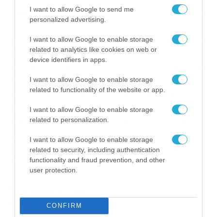
I want to allow Google to send me
Στα βόρεια λίγες νεφώσεις που βαθμιαία θα
personalized advertising.
αυξηθούν και θα σημειωθούν τοπικές
βροχές και πιθανόν στα ορεινά μεμονωμένες
I want to allow Google to enable storage
related to analytics like cookies on web or
καταιγίδες. Στην υπόλοιπη χώρα γενικά
device identifiers in apps.
αίθριος καιρός με πρόσκαιρες νεφώσεις το
μεσημέρι – απόγευμα στα ηπειρωτικά και
I want to allow Google to enable storage
related to functionality of the website or app.
την Κρήτη και τοπικές βροχές στα ορεινά.
Οι άνεμοι στα δυτικά θα πνέουν δυτικοί
I want to allow Google to enable storage
βορειοδυτικοί και στα ανατολικά δυτικοί
related to personalization.
νοτιοδυτικοί 3 έως 5 μποφόρ.
I want to allow Google to enable storage
Η θερμοκρασία δεν θα σημειώσει αξιόλογη
related to security, including authentication
μεταβολή.
functionality and fraud prevention, and other
user protection.
Περισσότερα
CONFIRM