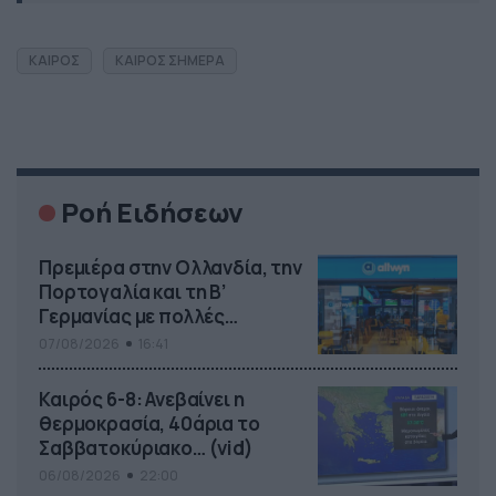
ΚΑΙΡΟΣ
ΚΑΙΡΟΣ ΣΗΜΕΡΑ
Ροή Ειδήσεων
Πρεμιέρα στην Ολλανδία, την
Πορτογαλία και τη Β’
Γερμανίας με πολλές
στοιχηματικές επιλογές από
07/08/2026
16:41
το ΠΑΜΕ ΣΤΟΙΧΗΜΑ
Καιρός 6-8: Ανεβαίνει η
θερμοκρασία, 40άρια το
Σαββατοκύριακο… (vid)
06/08/2026
22:00