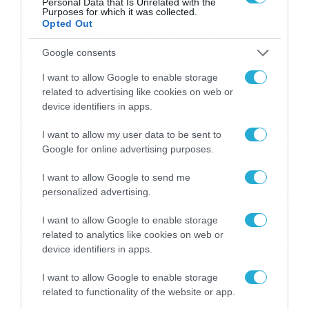
Personal Data that Is Unrelated with the
Η θερμοκρασία θα σημειώσει μικρή πτώση
Purposes for which it was collected.
Opted Out
στα δυτικά και τα βόρεια, ωστόσο στα
ανατολικά και τα νότια θα διατηρηθεί σε
Google consents
πολύ υψηλά για την εποχή επίπεδα.
I want to allow Google to enable storage
related to advertising like cookies on web or
ΠΡΟΓΝΩΣΗ ΓΙΑ ΤΗ ΔΕΥΤΕΡΑ 17-03-2025
device identifiers in apps.
Στα δυτικά και τα βόρεια νεφώσεις
I want to allow my user data to be sent to
παροδικά αυξημένες με τοπικές βροχές και
Google for online advertising purposes.
πιθανόν αργότερα στην Ήπειρο και τη
I want to allow Google to send me
Μακεδονία μικρής διάρκειας καταιγίδες.
personalized advertising.
Στην υπόλοιπη χώρα αραιές νεφώσεις κατά
διαστήματα πυκνότερες.
I want to allow Google to enable storage
related to analytics like cookies on web or
Ευνοείται η μεταφορά αφρικανικής σκόνης
device identifiers in apps.
στην ανατολική χώρα.
Οι άνεμοι στα δυτικά και την Μακεδονία θα
I want to allow Google to enable storage
related to functionality of the website or app.
πνέουν βόρειοδυτικοί 4 με 5 και από το