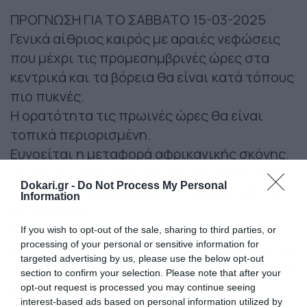
ΠΡΟΓΝΩΣΗ ΓΙΑ ΤΟ ΣΑΒΒΑΤΟ 15-03-2025
Γενικά αίθριος καιρός με αραιές νεφώσεις
που μέχρι τις προμεσημβρινές ώρες στα
κεντρικά και τα βόρεια θα είναι κατά τόπους
πιο πυκνές.
Η ορατότητα τις πρωινές ώρες θα είναι
τοπικά περιορισμένη.
Ευνοείται η μεταφορά αφρικανικής σκόνης.
Οι άνεμοι θα πνέουν νότιοι νοτιοανατολικοί
Dokari.gr -
Do Not Process My Personal
4 με 6 και στο Αιγαίο και τη βόρεια Κρήτη 6
Information
με 7 μποφόρ.
Η θερμοκρασία θα σημειώσει περαιτέρω
If you wish to opt-out of the sale, sharing to third parties, or
processing of your personal or sensitive information for
άνοδο σε όλη τη χώρα και θα φτάσει τους 25
targeted advertising by us, please use the below opt-out
με 27 βαθμούς και στη βόρεια Κρήτη τους 28
section to confirm your selection. Please note that after your
με 30 βαθμούς Κελσίου.
opt-out request is processed you may continue seeing
interest-based ads based on personal information utilized by