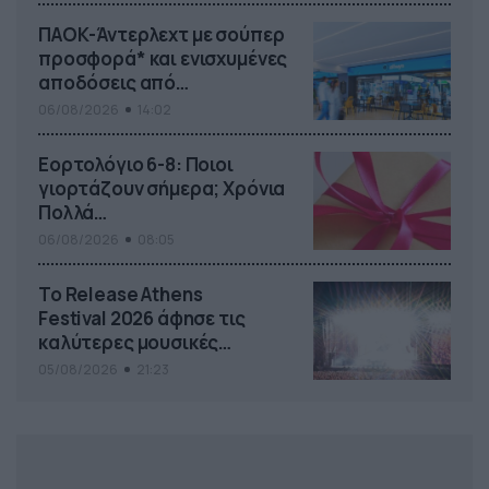
ΠΑΟΚ-Άντερλεχτ με σούπερ
προσφορά* και ενισχυμένες
αποδόσεις από
το Pamestoixima.gr
06/08/2026
14:02
Εορτολόγιο 6-8: Ποιοι
γιορτάζουν σήμερα; Χρόνια
Πολλά…
06/08/2026
08:05
Το Release Athens
Festival 2026 άφησε τις
καλύτερες μουσικές
αναμνήσεις
05/08/2026
21:23