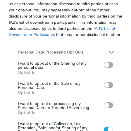
us or personal information disclosed to third parties prior to
ΠΡΟΓΝΩΣΗ ΓΙΑ ΤΗΝ ΚΥΡΙΑΚΗ 16-03-2025
your opt-out. You may separately opt-out of the further
Στα δυτικά και τα βόρεια νεφώσεις
disclosure of your personal information by third parties on the
παροδικά αυξημένες. Από το απόγευμα θα
IAB’s list of downstream participants. This information may
also be disclosed by us to third parties on the
IAB’s List of
σημειωθούν τοπικές βροχές στα
Downstream Participants
that may further disclose it to other
βορειοδυτικά και το βράδυ στη Μακεδονία
third parties.
και πιθανόν στη Θράκη. Στην υπόλοιπη
Please note that this website/app uses one or more Google
Personal Data Processing Opt Outs
χώρα αραιές νεφώσεις.
services and may gather and store information including but
Ευνοείται η μεταφορά αφρικανικής σκόνης
not limited to your visit or usage behaviour. You may click to
I want to opt-out of the Sharing of my
personal data.
grant or deny consent to Google and its third-party tags to
σε όλη τη χώρα.
Opted In
use your data for below specified purposes in below Google
Οι άνεμοι στα δυτικά θα πνέουν αρχικά από
consent section.
I want to opt-out of the Sale of my
νότιες διευθύνσεις 5 με 6 μποφόρ και
Personal Data.
Opted In
βαθμιαία από το μεσημέρι από δυτικές
διευθύνσεις 4 με 5 μποφόρ. Στα ανατολικά
I want to opt-out of processing my
Personal Data for Targeted Advertising.
θα πνέουν νότιοι 5 με 6 και στο Αιγαίο και τη
Opted In
βόρεια Κρήτη 7 με 8 με μικρή εξασθένηση
I want to opt-out of Collection, Use,
μετά το μεσημέρι.
Retention, Sale, and/or Sharing of my