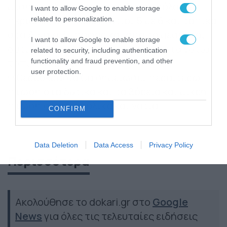
μεσημέρι 5 με 6 μποφόρ. Στις υπόλοιπες
I want to allow Google to enable storage
περιοχές θα πνέουν νότιοι 5 με 6 και τοπικά
related to personalization.
στο Αιγαίο 7 μποφόρ και από το μεσημέρι
I want to allow Google to enable storage
δυτικοί βορειοδυτικοί 4 με 6 και στα νότια
related to security, including authentication
τοπικά 7 μποφόρ.
functionality and fraud prevention, and other
user protection.
Η θερμοκρασία θα σημειώσει περαιτέρω
πτώση στα δυτικά και τα βόρεια και μικρή
πτώση στα ανατολικά και νότια.
CONFIRM
Data Deletion
Data Access
Privacy Policy
Περισσότερα
Ακολούθησε το dokari.gr στο
Google
News
για όλες τις τελευταίες ειδήσεις