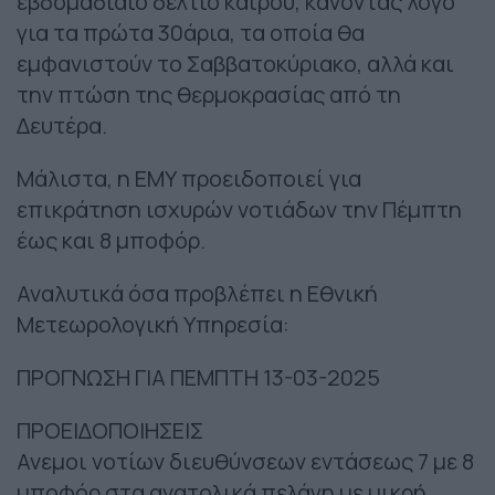
εβδομαδιαίο δελτίο καιρού, κάνοντας λόγο
για τα πρώτα 30άρια, τα οποία θα
εμφανιστούν το Σαββατοκύριακο, αλλά και
την πτώση της θερμοκρασίας από τη
Δευτέρα.
Μάλιστα, η ΕΜΥ προειδοποιεί για
επικράτηση ισχυρών νοτιάδων την Πέμπτη
έως και 8 μποφόρ.
Αναλυτικά όσα προβλέπει η Εθνική
Μετεωρολογική Υπηρεσία:
ΠΡΟΓΝΩΣΗ ΓΙΑ ΠΕΜΠΤΗ 13-03-2025
ΠΡΟΕΙΔΟΠΟΙΗΣΕΙΣ
Ανεμοι νοτίων διευθύνσεων εντάσεως 7 με 8
μποφόρ στα ανατολικά πελάγη με μικρή