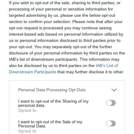
If you wish to opt-out of the sale, sharing to third parties, or
Σαββατοκύριακο… (vid)
processing of your personal or sensitive information for
06/08/2026
22:00
targeted advertising by us, please use the below opt-out
section to confirm your selection. Please note that after your
opt-out request is processed you may continue seeing
interest-based ads based on personal information utilized by
us or personal information disclosed to third parties prior to
your opt-out. You may separately opt-out of the further
disclosure of your personal information by third parties on the
IAB’s list of downstream participants. This information may
also be disclosed by us to third parties on the
IAB’s List of
Downstream Participants
that may further disclose it to other
third parties.
Please note that this website/app uses one or more Google
Personal Data Processing Opt Outs
services and may gather and store information including but
not limited to your visit or usage behaviour. You may click to
I want to opt-out of the Sharing of my
personal data.
grant or deny consent to Google and its third-party tags to
Opted In
use your data for below specified purposes in below Google
consent section.
I want to opt-out of the Sale of my
Personal Data.
Opted In