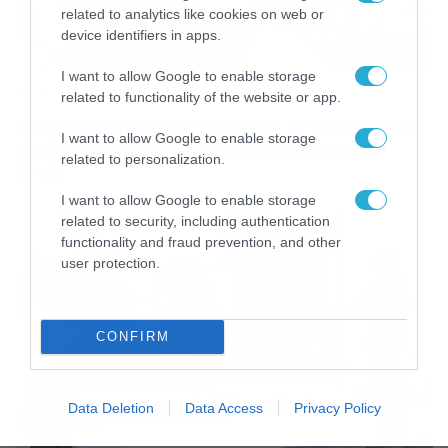
related to analytics like cookies on web or
device identifiers in apps.
I want to allow Google to enable storage
08/08/2026
08:51
related to functionality of the website or app.
Καιρός Δεκαπενταύγουστο: Η προοπτική
I want to allow Google to enable storage
εξέλιξης από τον Σάκη Αρναούτογλου
related to personalization.
(vid)
I want to allow Google to enable storage
related to security, including authentication
functionality and fraud prevention, and other
user protection.
CONFIRM
Data Deletion
Data Access
Privacy Policy