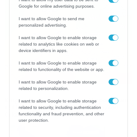
Google for online advertising purposes.
I want to allow Google to send me
personalized advertising.
I want to allow Google to enable storage
related to analytics like cookies on web or
device identifiers in apps.
I want to allow Google to enable storage
related to functionality of the website or app.
I want to allow Google to enable storage
related to personalization.
08/08/2026
08:51
Καιρός Δεκαπενταύγουστο: Η προοπτική
I want to allow Google to enable storage
εξέλιξης από τον Σάκη Αρναούτογλου
related to security, including authentication
(vid)
functionality and fraud prevention, and other
user protection.