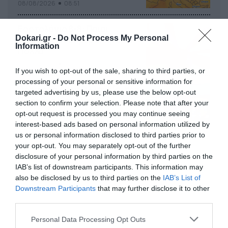
08/08/2026
08:51
Εορτολόγιο 8-8: Ποιοι
Dokari.gr -
Do Not Process My Personal
γιορτάζουν σήμερα; Χρόνια
Information
Πολλά
08/08/2026
08:25
If you wish to opt-out of the sale, sharing to third parties, or
processing of your personal or sensitive information for
Πρεμιέρα στην Ολλανδία, την
targeted advertising by us, please use the below opt-out
Πορτογαλία και τη Β’
section to confirm your selection. Please note that after your
Γερμανίας με πολλές
opt-out request is processed you may continue seeing
στοιχηματικές επιλογές από
interest-based ads based on personal information utilized by
07/08/2026
16:41
το ΠΑΜΕ ΣΤΟΙΧΗΜΑ
us or personal information disclosed to third parties prior to
your opt-out. You may separately opt-out of the further
disclosure of your personal information by third parties on the
IAB’s list of downstream participants. This information may
also be disclosed by us to third parties on the
IAB’s List of
Downstream Participants
that may further disclose it to other
third parties.
Please note that this website/app uses one or more Google
Personal Data Processing Opt Outs
services and may gather and store information including but