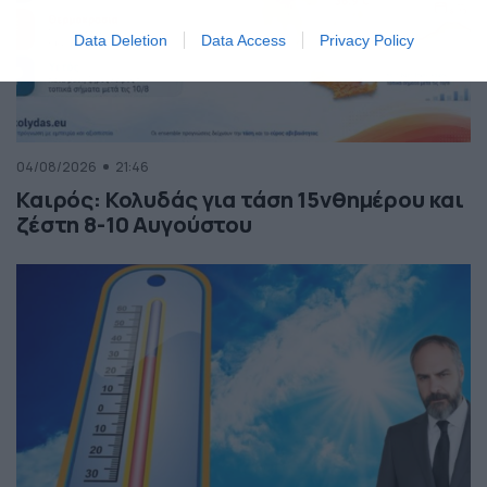
Data Deletion
Data Access
Privacy Policy
04/08/2026
21:46
Καιρός: Κολυδάς για τάση 15νθημέρου και
ζέστη 8-10 Αυγούστου