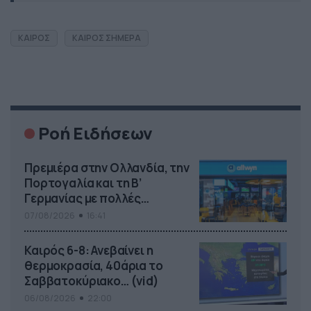
ΚΑΙΡΟΣ
ΚΑΙΡΟΣ ΣΗΜΕΡΑ
Ροή Ειδήσεων
Πρεμιέρα στην Ολλανδία, την
Πορτογαλία και τη Β’
Γερμανίας με πολλές
στοιχηματικές επιλογές από
07/08/2026
16:41
το ΠΑΜΕ ΣΤΟΙΧΗΜΑ
Καιρός 6-8: Ανεβαίνει η
θερμοκρασία, 40άρια το
Σαββατοκύριακο… (vid)
06/08/2026
22:00