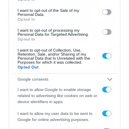
use your data for below specified purposes in below Google
consent section.
I want to opt-out of the Sale of my
Personal Data.
Opted In
I want to opt-out of processing my
Personal Data for Targeted Advertising.
Opted In
I want to opt-out of Collection, Use,
Retention, Sale, and/or Sharing of my
Personal Data that Is Unrelated with the
Purposes for which it was collected.
Opted Out
06/08/2026
22:00
Google consents
Καιρός 6-8: Ανεβαίνει η θερμοκρασία,
I want to allow Google to enable storage
40άρια το Σαββατοκύριακο… (vid)
related to advertising like cookies on web or
device identifiers in apps.
I want to allow my user data to be sent to
Google for online advertising purposes.