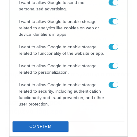
I want to allow Google to send me
personalized advertising.
I want to allow Google to enable storage
related to analytics like cookies on web or
device identifiers in apps.
I want to allow Google to enable storage
related to functionality of the website or app.
04/08/2026
22:07
I want to allow Google to enable storage
related to personalization.
Καιρός: Σάκης Αρναούτογλου για την τάση
έως της Παναγίας
I want to allow Google to enable storage
related to security, including authentication
functionality and fraud prevention, and other
user protection.
CONFIRM