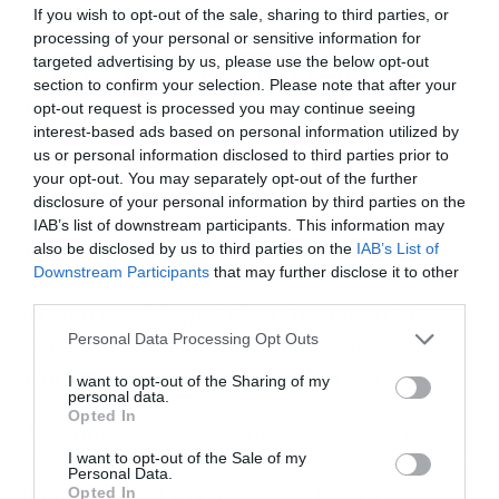
οριστικός Πίνακας Αποκλειομένων και το
If you wish to opt-out of the sale, sharing to third parties, or
οριστικό Μητρώο Δικαιούχων, που
processing of your personal or sensitive information for
targeted advertising by us, please use the below opt-out
περιλαμβάνουν τα ίδια στοιχεία με τον
section to confirm your selection. Please note that after your
αντίστοιχο Προσωρινό Πίνακα και το
opt-out request is processed you may continue seeing
Προσωρινό Μητρώο.
interest-based ads based on personal information utilized by
us or personal information disclosed to third parties prior to
your opt-out. You may separately opt-out of the further
Κατά του οριστικού Μητρώου Δικαιούχων
disclosure of your personal information by third parties on the
και του οριστικού Πίνακα Αποκλειομένων οι
IAB’s list of downstream participants. This information may
συμμετέχοντες δεν έχουν δικαίωμα
also be disclosed by us to third parties on the
IAB’s List of
Downstream Participants
that may further disclose it to other
υποβολής ένστασης.
third parties.
Το οριστικό Μητρώο Δικαιούχων και ο
Please note that this website/app uses one or more Google
Personal Data Processing Opt Outs
οριστικός Πίνακας Αποκλειομένων,
services and may gather and store information including but
αναρτώνται στον ιστότοπο της Δ.ΥΠ.Α.
not limited to your visit or usage behaviour. You may click to
I want to opt-out of the Sharing of my
personal data.
grant or deny consent to Google and its third-party tags to
Opted In
Οι συμμετέχοντες ενημερώνονται για τα
use your data for below specified purposes in below Google
consent section.
αποτελέσματα της διαδικασίας με δική τους
I want to opt-out of the Sale of my
Personal Data.
φροντίδα από τον ιστότοπο και τις
Opted In