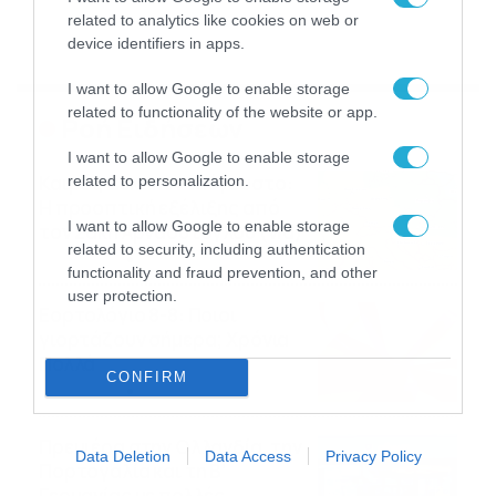
related to analytics like cookies on web or
device identifiers in apps.
I want to allow Google to enable storage
related to functionality of the website or app.
Ροή Ειδήσεων
I want to allow Google to enable storage
Καιρός Δεκαπενταύγουστο:
related to personalization.
Η προοπτική εξέλιξης από
I want to allow Google to enable storage
τον Σάκη Αρναούτογλου (vid)
related to security, including authentication
08/08/2026
08:51
functionality and fraud prevention, and other
user protection.
Εορτολόγιο 8-8: Ποιοι
γιορτάζουν σήμερα; Χρόνια
Πολλά
CONFIRM
08/08/2026
08:25
Πρεμιέρα στην Ολλανδία, την
Data Deletion
Data Access
Privacy Policy
Πορτογαλία και τη Β’
Γερμανίας με πολλές