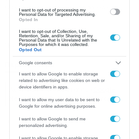
ηλεκτρονικές υπηρεσίες/εφαρμογές της
I want to opt-out of processing my
Δ.ΥΠ.Α.
Personal Data for Targeted Advertising.
Opted In
I want to opt-out of Collection, Use,
Retention, Sale, and/or Sharing of my
Personal Data that Is Unrelated with the
Πηγή: Dnews
Purposes for which it was collected.
Opted Out
Περισσότερα
Google consents
I want to allow Google to enable storage
related to advertising like cookies on web or
device identifiers in apps.
Ακολούθησε το dokari.gr στο
Google
News
για όλες τις τελευταίες ειδήσεις
I want to allow my user data to be sent to
Google for online advertising purposes.
I want to allow Google to send me
ΚΟΙΝΩΝΙΚΟΣ ΤΟΥΡΙΣΜΟΣ
ΕΙΔΗΣΕΙΣ
ΑΠΟΤΕΛΕΣΜΑΤΑ
personalized advertising.
ΔΥΠΑ
I want to allow Google to enable storage