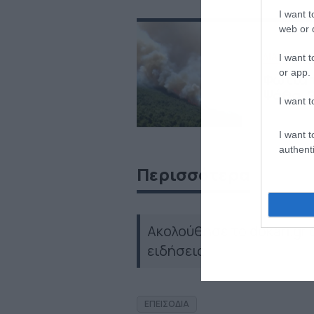
I want t
web or d
ΔΙΑΒΑΣΤΕ 
I want t
or app.
Φωτιά 
Ψάθα, 2
I want t
I want t
authenti
Περισσότερα
Ακολούθησε το dokari.gr
ειδήσεις
ΕΠΕΙΣΟΔΙΑ