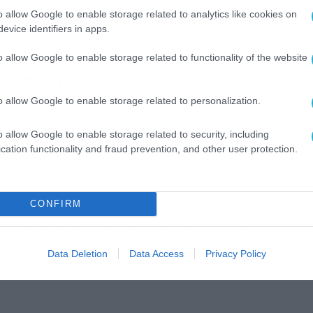
o allow Google to enable storage related to analytics like cookies on
evice identifiers in apps.
ΕΠΙΣΗΣ
o allow Google to enable storage related to functionality of the website
τώρα: Σύγκρουση ελικοπτέρων στην
 νεκροί και 2 τραυματίες
o allow Google to enable storage related to personalization.
o allow Google to enable storage related to security, including
cation functionality and fraud prevention, and other user protection.
CONFIRM
 στο
Google News
για όλες τις τελευταίες
Data Deletion
Data Access
Privacy Policy