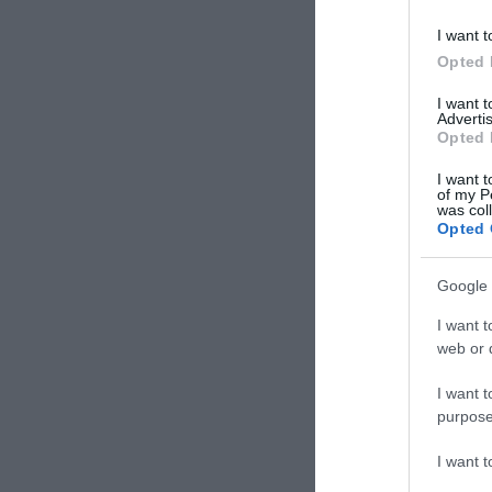
I want t
Opted 
I want 
Advertis
Opted 
I want t
of my P
was col
Opted 
Google 
I want t
web or d
I want t
purpose
I want 