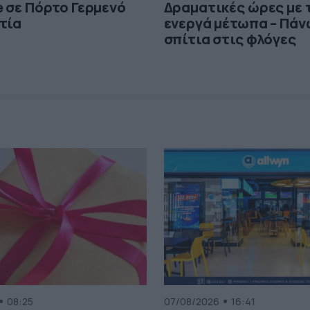
e σε Πόρτο Γερμενό
Δραματικές ώρες με 
τία
ενεργά μέτωπα – Πάν
σπίτια στις φλόγες
08:25
07/08/2026
16:41