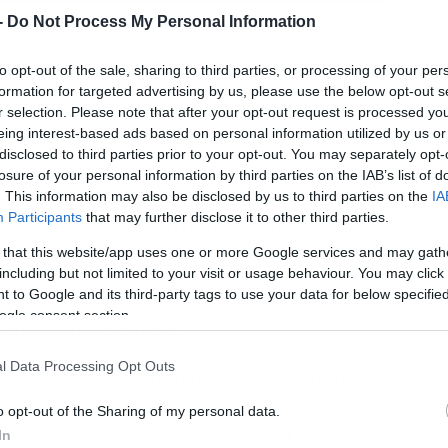
-
Do Not Process My Personal Information
των συγγενών των θυμάτων των Τεμπών
ουλοφόροι, που έδρασαν ανενόχλητοι,
to opt-out of the sale, sharing to third parties, or processing of your per
ν τις μεγαλειώδεις συγκεντρώσεις σε
formation for targeted advertising by us, please use the below opt-out s
r selection. Please note that after your opt-out request is processed y
eing interest-based ads based on personal information utilized by us or
disclosed to third parties prior to your opt-out. You may separately opt-
 μολότοφ και πέτρες στο προαύλιο της
losure of your personal information by third parties on the IAB’s list of
 τα επεισόδια επεκτάθηκαν με αποτέλεσμα
. This information may also be disclosed by us to third parties on the
IA
Participants
that may further disclose it to other third parties.
η ωστόσο αργότερα οι διαδηλωτές
 that this website/app uses one or more Google services and may gath
including but not limited to your visit or usage behaviour. You may click 
 to Google and its third-party tags to use your data for below specifi
κόνες που δείχνουν την αύρα της
ogle consent section.
ηνικούς διαδηλωτές.
l Data Processing Opt Outs
πολιτική σύγκρουση με τον εκπρόσωπο
παραίτηση της κυβέρνησης και την
o opt-out of the Sharing of my personal data.
η αστυνομία έκανε την δουλειά της.
In