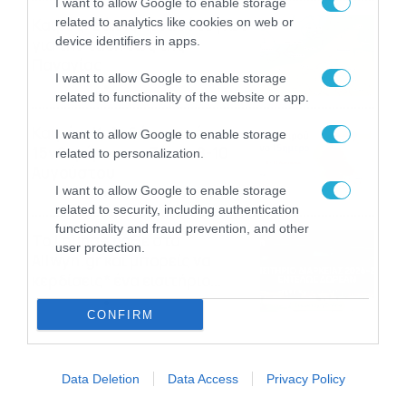
I want to allow Google to enable storage
related to analytics like cookies on web or
Καιρός: Σάκης Αρναούτογλου
device identifiers in apps.
για την τάση έως της
Παναγίας
I want to allow Google to enable storage
04/08/2026
22:07
related to functionality of the website or app.
Καιρός: Κολυδάς για τάση
I want to allow Google to enable storage
15νθημέρου και ζέστη 8-10
related to personalization.
Αυγούστου
I want to allow Google to enable storage
04/08/2026
21:46
related to security, including authentication
functionality and fraud prevention, and other
Το Lounge ήρθε στο
user protection.
Allwyn.gr και μπορείς να
κερδίσεις* ένα εισιτήριο
διαρκείας του
04/08/2026
16:18
CONFIRM
Παναθηναϊκού AKTOR
Data Deletion
Data Access
Privacy Policy