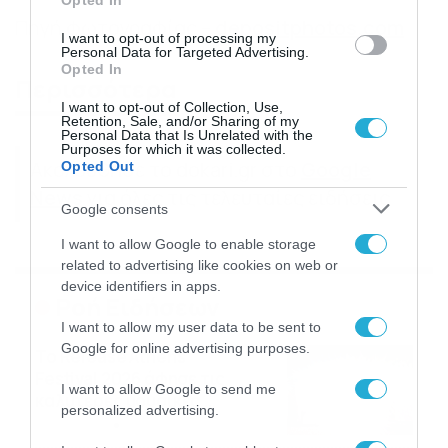
Opted In
Πηγή φωτογραφίας –
depositphotos.com
I want to opt-out of processing my
Personal Data for Targeted Advertising.
Opted In
Περισσότερα
I want to opt-out of Collection, Use,
Retention, Sale, and/or Sharing of my
Personal Data that Is Unrelated with the
Purposes for which it was collected.
Ακολούθησε το dokari.gr στο
Google
Opted Out
News
για όλες τις τελευταίες ειδήσεις
Google consents
I want to allow Google to enable storage
related to advertising like cookies on web or
device identifiers in apps.
Ροή Ειδήσεων
I want to allow my user data to be sent to
Google for online advertising purposes.
Το Release Athens
Festival 2026 άφησε τις
I want to allow Google to send me
καλύτερες μουσικές
personalized advertising.
αναμνήσεις
05/08/2026
21:23