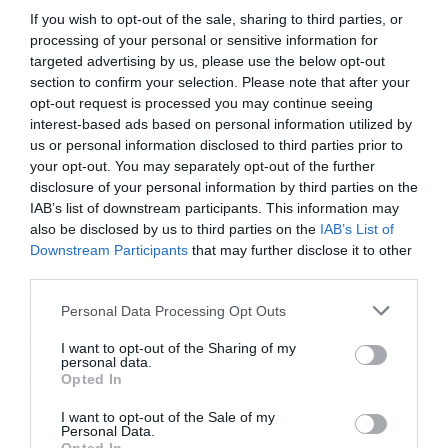
Στο ίδιο πνεύμα, ο αντιδήμαρχος Τουρισμού
If you wish to opt-out of the sale, sharing to third parties, or
processing of your personal or sensitive information for
Νάξου και Μικρών Κυκλάδων, Βαγγέλης
targeted advertising by us, please use the below opt-out
Κατσαράς, πρόσθεσε πως «προβλέπεται μια
section to confirm your selection. Please note that after your
σεζόν με υψηλή επισκεψιμότητα από το
opt-out request is processed you may continue seeing
interest-based ads based on personal information utilized by
εξωτερικό. Οι ταξιδιώτες του σήμερα,
us or personal information disclosed to third parties prior to
επιθυμούν κάτι παραπάνω από το μοντέλο
your opt-out. You may separately opt-out of the further
“ήλιος -θάλασσα”. Επιζητούν το αυθεντικό
disclosure of your personal information by third parties on the
IAB’s list of downstream participants. This information may
και θέλουν να ανακαλύψουν τη φύση και έναν
also be disclosed by us to third parties on the
IAB’s List of
διαφορετικό πολιτισμό. Η Νάξος γοητεύει
Downstream Participants
that may further disclose it to other
τους τουρίστες από την Ευρώπη, την
third parties.
Αμερική, την Αυστραλία, ακόμη και την Ασία,
Please note that this website/app uses one or more Google
Personal Data Processing Opt Outs
γιατί κρύβει μέσα της όλη την Ελλάδα».
services and may gather and store information including but
not limited to your visit or usage behaviour. You may click to
I want to opt-out of the Sharing of my
personal data.
grant or deny consent to Google and its third-party tags to
Πηγή: ΑΠΕ – ΜΠΕ
Opted In
use your data for below specified purposes in below Google
consent section.
I want to opt-out of the Sale of my
Ολες οι
ειδήσεις
στο
Dokari.gr
.
Personal Data.