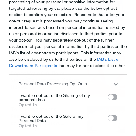
Καιρός 6-8: Ανεβαίνει η
processing of your personal or sensitive information for
θερμοκρασία, 40άρια το
targeted advertising by us, please use the below opt-out
Σαββατοκύριακο… (vid)
section to confirm your selection. Please note that after your
opt-out request is processed you may continue seeing
06/08/2026
22:00
interest-based ads based on personal information utilized by
us or personal information disclosed to third parties prior to
ΠΑΟΚ-Άντερλεχτ με σούπερ
your opt-out. You may separately opt-out of the further
προσφορά* και ενισχυμένες
disclosure of your personal information by third parties on the
αποδόσεις από
IAB’s list of downstream participants. This information may
το Pamestoixima.gr
06/08/2026
14:02
also be disclosed by us to third parties on the
IAB’s List of
Downstream Participants
that may further disclose it to other
third parties.
Εορτολόγιο 6-8: Ποιοι
γιορτάζουν σήμερα; Χρόνια
Please note that this website/app uses one or more Google
Personal Data Processing Opt Outs
Πολλά…
services and may gather and store information including but
06/08/2026
08:05
not limited to your visit or usage behaviour. You may click to
I want to opt-out of the Sharing of my
personal data.
grant or deny consent to Google and its third-party tags to
Opted In
use your data for below specified purposes in below Google
Το Release Athens
consent section.
Festival 2026 άφησε τις
I want to opt-out of the Sale of my
Personal Data.
καλύτερες μουσικές
Opted In
αναμνήσεις
05/08/2026
21:23