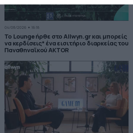
04/08/2026
16:18
Το Lounge ήρθε στο Allwyn.gr και μπορείς
να κερδίσεις* ένα εισιτήριο διαρκείας του
Παναθηναϊκού AKTOR