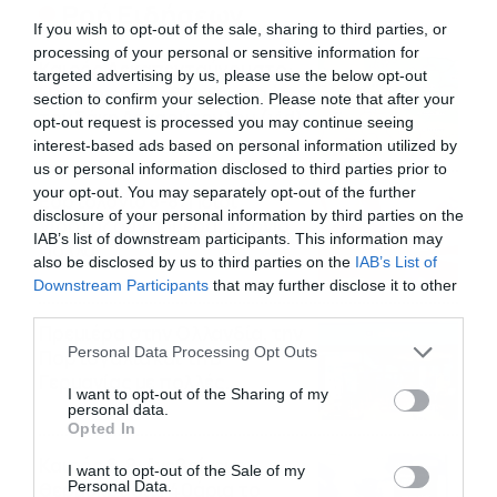
Ροή Ειδήσεων
If you wish to opt-out of the sale, sharing to third parties, or
processing of your personal or sensitive information for
Καιρός Δεκαπενταύγουστο:
targeted advertising by us, please use the below opt-out
Η προοπτική εξέλιξης από
section to confirm your selection. Please note that after your
τον Σάκη Αρναούτογλου (vid)
opt-out request is processed you may continue seeing
interest-based ads based on personal information utilized by
08/08/2026
08:51
us or personal information disclosed to third parties prior to
your opt-out. You may separately opt-out of the further
Εορτολόγιο 8-8: Ποιοι
disclosure of your personal information by third parties on the
γιορτάζουν σήμερα; Χρόνια
IAB’s list of downstream participants. This information may
Πολλά
also be disclosed by us to third parties on the
IAB’s List of
08/08/2026
08:25
Downstream Participants
that may further disclose it to other
third parties.
Πρεμιέρα στην Ολλανδία, την
Please note that this website/app uses one or more Google
Personal Data Processing Opt Outs
Πορτογαλία και τη Β’
services and may gather and store information including but
Γερμανίας με πολλές
not limited to your visit or usage behaviour. You may click to
I want to opt-out of the Sharing of my
στοιχηματικές επιλογές από
personal data.
07/08/2026
16:41
grant or deny consent to Google and its third-party tags to
το ΠΑΜΕ ΣΤΟΙΧΗΜΑ
Opted In
use your data for below specified purposes in below Google
Καιρός 6-8: Ανεβαίνει η
consent section.
I want to opt-out of the Sale of my
Personal Data.
θερμοκρασία, 40άρια το