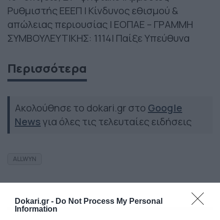
Ρυθμιστής ΕΕΕΠ | Κίνδυνος εθισμού &
απώλειας περιουσίας | ΕΟΠΑΕ – ΓΡΑΜΜΗ
ΣΥΜΒΟΥΛΕΥΤΙΚΗΣ: 1114| Παίξε Υπεύθυνα
Περισσότερα
Ακολούθησε το dokari.gr στο
Google
News
για όλες τις τελευταίες ειδήσεις
ALLWYN
Dokari.gr -
Do Not Process My Personal
Information