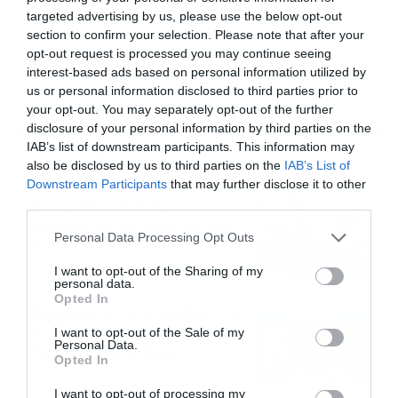
targeted advertising by us, please use the below opt-out
section to confirm your selection. Please note that after your
ΝΕΑ ΔΗΜΟΚΡΑΤΙΑ
opt-out request is processed you may continue seeing
interest-based ads based on personal information utilized by
us or personal information disclosed to third parties prior to
your opt-out. You may separately opt-out of the further
disclosure of your personal information by third parties on the
IAB’s list of downstream participants. This information may
Ροή Ειδήσεων
also be disclosed by us to third parties on the
IAB’s List of
Downstream Participants
that may further disclose it to other
third parties.
Εορτολόγιο 8-8: Ποιοι
γιορτάζουν σήμερα; Χρόνια
Please note that this website/app uses one or more Google
Personal Data Processing Opt Outs
Πολλά
services and may gather and store information including but
08/08/2026
08:25
not limited to your visit or usage behaviour. You may click to
I want to opt-out of the Sharing of my
personal data.
grant or deny consent to Google and its third-party tags to
Opted In
use your data for below specified purposes in below Google
Πρεμιέρα στην Ολλανδία, την
consent section.
Πορτογαλία και τη Β’
I want to opt-out of the Sale of my
Personal Data.
Γερμανίας με πολλές
Opted In
στοιχηματικές επιλογές από
07/08/2026
16:41
το ΠΑΜΕ ΣΤΟΙΧΗΜΑ
I want to opt-out of processing my