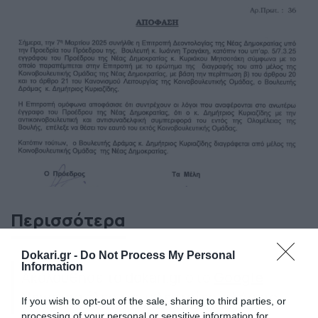
Περισσότερα
Dokari.gr -
Do Not Process My Personal
Information
Ακολούθησε το dokari.gr στο
Google
News
για όλες τις τελευταίες ειδήσεις
If you wish to opt-out of the sale, sharing to third parties, or
processing of your personal or sensitive information for