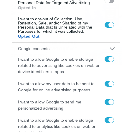
Personal Data for Targeted Advertising.
Καιρός 6-8: Ανεβαίνει η
Opted In
θερμοκρασία, 40άρια το
I want to opt-out of Collection, Use,
Σαββατοκύριακο… (vid)
Retention, Sale, and/or Sharing of my
Personal Data that Is Unrelated with the
06/08/2026
22:00
Purposes for which it was collected.
Opted Out
ΠΑΟΚ-Άντερλεχτ με σούπερ
προσφορά* και ενισχυμένες
Google consents
αποδόσεις από
I want to allow Google to enable storage
το Pamestoixima.gr
06/08/2026
14:02
related to advertising like cookies on web or
device identifiers in apps.
I want to allow my user data to be sent to
Google for online advertising purposes.
I want to allow Google to send me
personalized advertising.
I want to allow Google to enable storage
related to analytics like cookies on web or