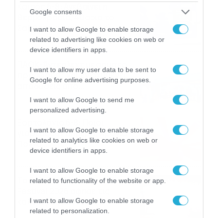
Καιρός 6-8: Ανεβαίνει η
Google consents
θερμοκρασία, 40άρια το
Σαββατοκύριακο… (vid)
I want to allow Google to enable storage
related to advertising like cookies on web or
06/08/2026
22:00
device identifiers in apps.
ΠΑΟΚ-Άντερλεχτ με σούπερ
I want to allow my user data to be sent to
προσφορά* και ενισχυμένες
Google for online advertising purposes.
αποδόσεις από
το Pamestoixima.gr
06/08/2026
14:02
I want to allow Google to send me
personalized advertising.
Εορτολόγιο 6-8: Ποιοι
I want to allow Google to enable storage
γιορτάζουν σήμερα; Χρόνια
related to analytics like cookies on web or
Πολλά…
device identifiers in apps.
06/08/2026
08:05
I want to allow Google to enable storage
Το Release Athens
related to functionality of the website or app.
Festival 2026 άφησε τις
καλύτερες μουσικές
I want to allow Google to enable storage
related to personalization.
αναμνήσεις
05/08/2026
21:23