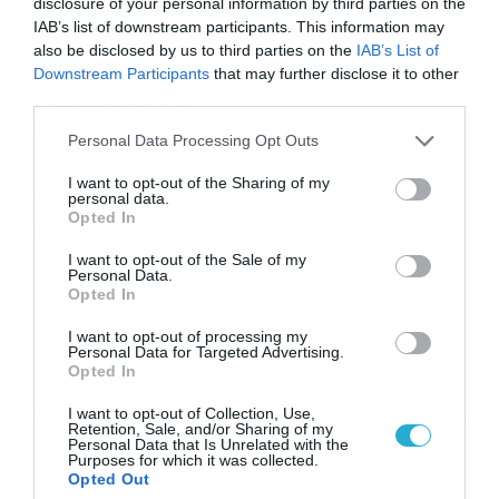
disclosure of your personal information by third parties on the
IAB’s list of downstream participants. This information may
also be disclosed by us to third parties on the
IAB’s List of
Downstream Participants
that may further disclose it to other
Περισσότερα
third parties.
Please note that this website/app uses one or more Google
Personal Data Processing Opt Outs
services and may gather and store information including but
not limited to your visit or usage behaviour. You may click to
I want to opt-out of the Sharing of my
Ακολούθησε το dokari.gr στο
Google
personal data.
grant or deny consent to Google and its third-party tags to
News
για όλες τις τελευταίες ειδήσεις
Opted In
use your data for below specified purposes in below Google
consent section.
I want to opt-out of the Sale of my
Personal Data.
Opted In
ΧΟΥΘΙ
ΤΡΑΜΠ
I want to opt-out of processing my
Personal Data for Targeted Advertising.
Opted In
I want to opt-out of Collection, Use,
Retention, Sale, and/or Sharing of my
Personal Data that Is Unrelated with the
Ροή Ειδήσεων
Purposes for which it was collected.
Opted Out