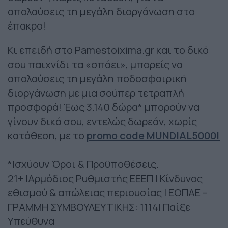
απολαύσεις τη μεγάλη διοργάνωση στο
έπακρο!
Κι επειδή στο Pamestoixima.gr και το δικό
σου παιχνίδι τα «σπάει», μπορείς να
απολαύσεις τη μεγάλη ποδοσφαιρική
διοργάνωση με μια σούπερ τετραπλή
προσφορά! Έως 3.140 δώρα* μπορούν να
γίνουν δικά σου, εντελώς δωρεάν, χωρίς
κατάθεση, με το
promo code MUNDIAL5000!
*Ισχύουν Όροι & Προϋποθέσεις.
21+ |Αρμόδιος Ρυθμιστής ΕΕΕΠ | Κίνδυνος
εθισμού & απώλειας περιουσίας | ΕΟΠΑΕ –
ΓΡΑΜΜΗ ΣΥΜΒΟΥΛΕΥΤΙΚΗΣ: 1114| Παίξε
Υπεύθυνα