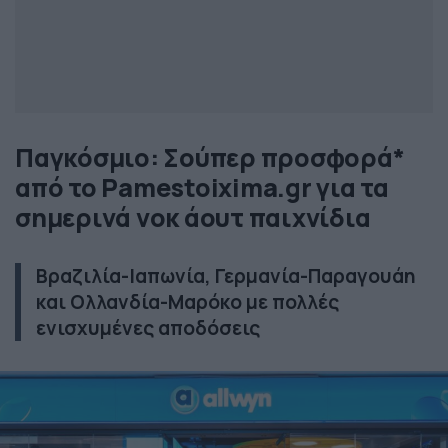
Παγκόσμιο: Σούπερ προσφορά*
από το Pamestoixima.gr για τα
σημερινά νοκ άουτ παιχνίδια
Βραζιλία-Ιαπωνία, Γερμανία-Παραγουάη
και Ολλανδία-Μαρόκο με πολλές
ενισχυμένες αποδόσεις