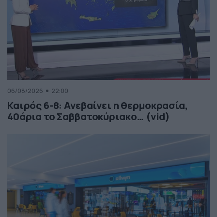
06/08/2026
22:00
Καιρός 6-8: Ανεβαίνει η θερμοκρασία,
40άρια το Σαββατοκύριακο… (vid)