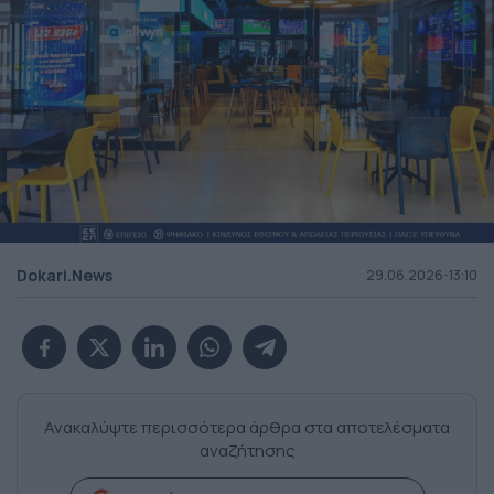
Dokari.News
29.06.2026-13:10
Ανακαλύψτε περισσότερα άρθρα στα αποτελέσματα
αναζήτησης