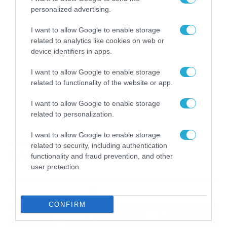
personalized advertising.
I want to allow Google to enable storage
related to analytics like cookies on web or
device identifiers in apps.
I want to allow Google to enable storage
related to functionality of the website or app.
I want to allow Google to enable storage
related to personalization.
I want to allow Google to enable storage
related to security, including authentication
ΠΑΜΕ ΣΤΟΙΧΗΜΑ
functionality and fraud prevention, and other
user protection.
CONFIRM