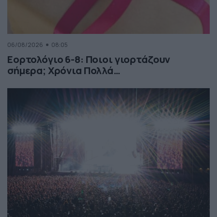
06/08/2026
08:05
Εορτολόγιο 6-8: Ποιοι γιορτάζουν
σήμερα; Χρόνια Πολλά…