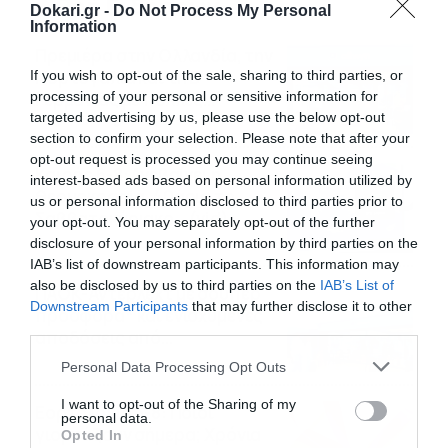
Ροή Ειδήσεων
Dokari.gr -
Do Not Process My Personal
Information
Πρεμιέρα στην Ολλανδία, την
Πορτογαλία και τη Β’
If you wish to opt-out of the sale, sharing to third parties, or
processing of your personal or sensitive information for
Γερμανίας με πολλές
targeted advertising by us, please use the below opt-out
στοιχηματικές επιλογές από
07/08/2026
16:41
section to confirm your selection. Please note that after your
το ΠΑΜΕ ΣΤΟΙΧΗΜΑ
opt-out request is processed you may continue seeing
Καιρός 6-8: Ανεβαίνει η
interest-based ads based on personal information utilized by
θερμοκρασία, 40άρια το
us or personal information disclosed to third parties prior to
Σαββατοκύριακο… (vid)
your opt-out. You may separately opt-out of the further
disclosure of your personal information by third parties on the
06/08/2026
22:00
IAB’s list of downstream participants. This information may
also be disclosed by us to third parties on the
IAB’s List of
ΠΑΟΚ-Άντερλεχτ με σούπερ
Downstream Participants
that may further disclose it to other
προσφορά* και ενισχυμένες
third parties.
αποδόσεις από
το Pamestoixima.gr
Please note that this website/app uses one or more Google
06/08/2026
14:02
Personal Data Processing Opt Outs
services and may gather and store information including but
not limited to your visit or usage behaviour. You may click to
I want to opt-out of the Sharing of my
Εορτολόγιο 6-8: Ποιοι
personal data.
grant or deny consent to Google and its third-party tags to
γιορτάζουν σήμερα; Χρόνια
Opted In
use your data for below specified purposes in below Google