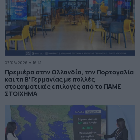
07/08/2026
16:41
Πρεμιέρα στην Ολλανδία, την Πορτογαλία
και τη Β’ Γερμανίας με πολλές
στοιχηματικές επιλογές από το ΠΑΜΕ
ΣΤΟΙΧΗΜΑ