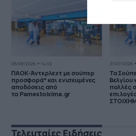
06/08/2026
14:02
31/07/2026
ΠΑΟΚ-Άντερλεχτ με σούπερ
Τα Σούπ
προσφορά* και ενισχυμένες
Βελγίου 
αποδόσεις από
πολλές 
το Pamestoixima.gr
επιλογέ
ΣΤΟΙΧΗ
Τελευταίες Ειδήσεις