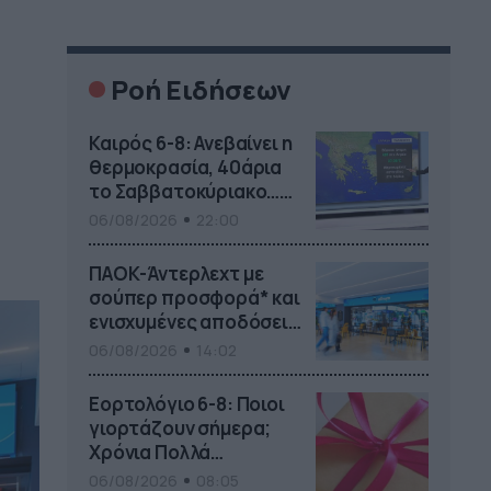
Ροή Ειδήσεων
Καιρός 6-8: Ανεβαίνει η
θερμοκρασία, 40άρια
το Σαββατοκύριακο…
(vid)
06/08/2026
22:00
ΠΑΟΚ-Άντερλεχτ με
σούπερ προσφορά* και
ενισχυμένες αποδόσεις
από
06/08/2026
14:02
το Pamestoixima.gr
Εορτολόγιο 6-8: Ποιοι
γιορτάζουν σήμερα;
Χρόνια Πολλά…
06/08/2026
08:05