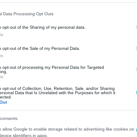
κη του dokari.gr στην Google
l Data Processing Opt Outs
o opt-out of the Sharing of my personal data.
In
ίκτες κέρδισαν περισσότερα
από 89
λευταία εβδομάδα, από τις 23 έως τις 29
o opt-out of the Sale of my Personal Data.
η ξεπέρασαν
τα 25 εκατομμύρια ευρώ.
In
δομάδας
σε κατάστημα της Allwyn στην
to opt-out of processing my Personal Data for Targeted
ing.
εξε τα στοιχήματα «Τελικό Αποτέλεσμα»,
In
 2.5 Συνολικά Γκολ», «Αποτέλεσμα
o opt-out of Collection, Use, Retention, Sale, and/or Sharing
α» και «Over 1.5 Συνολικά Γκολ» σε 11
ersonal Data that Is Unrelated with the Purposes for which it
lected.
και
κέρδισε 12.015,13 ευρώ.
Out
μίες, την Τετάρτη 24 Ιουνίου, στο ΣΚΟΡ 3
consents
ο Fairview, ένας νικητής κέρδισε
1.921
o allow Google to enable storage related to advertising like cookies on
evice identifiers in apps.