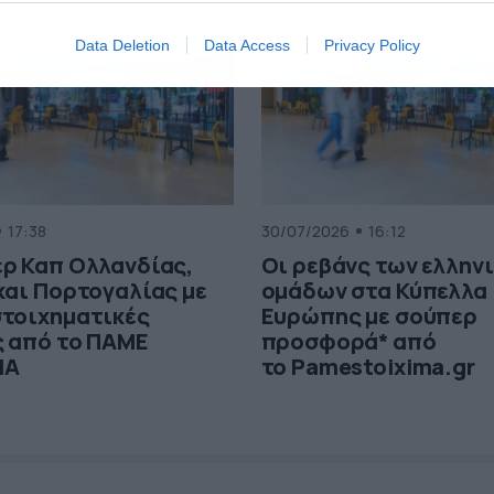
Data Deletion
Data Access
Privacy Policy
17:38
30/07/2026
16:12
ερ Καπ Ολλανδίας,
Οι ρεβάνς των ελλην
και Πορτογαλίας με
ομάδων στα Κύπελλα
στοιχηματικές
Ευρώπης με σούπερ
ς από το ΠΑΜΕ
προσφορά* από
ΜΑ
το Pamestoixima.gr