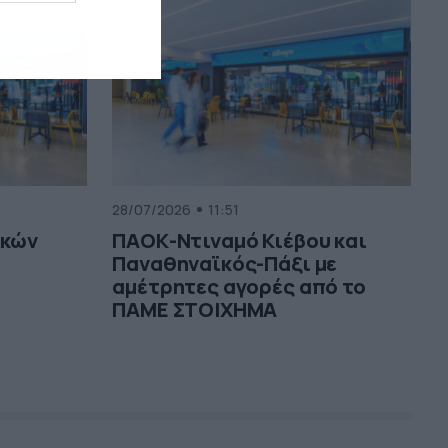
28/07/2026
11:51
ικών
ΠΑΟΚ-Ντιναμό Κιέβου και
Παναθηναϊκός-Πάξι με
αμέτρητες αγορές από το
ΠΑΜΕ ΣΤΟΙΧΗΜΑ