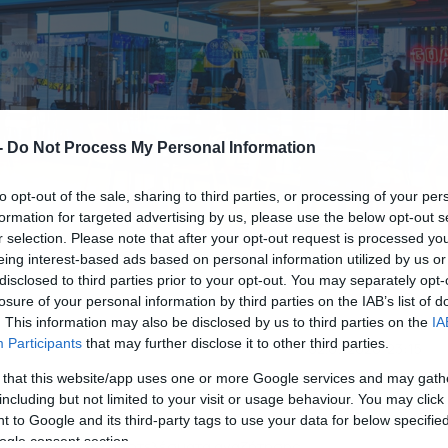
-
Do Not Process My Personal Information
to opt-out of the sale, sharing to third parties, or processing of your per
formation for targeted advertising by us, please use the below opt-out s
r selection. Please note that after your opt-out request is processed y
eing interest-based ads based on personal information utilized by us or
disclosed to third parties prior to your opt-out. You may separately opt-
losure of your personal information by third parties on the IAB’s list of
. This information may also be disclosed by us to third parties on the
IA
Participants
that may further disclose it to other third parties.
02.07.2026-23:15
 that this website/app uses one or more Google services and may gath
including but not limited to your visit or usage behaviour. You may click 
 to Google and its third-party tags to use your data for below specifi
ogle consent section.
ερα άρθρα στα αποτελέσματα αναζήτησης