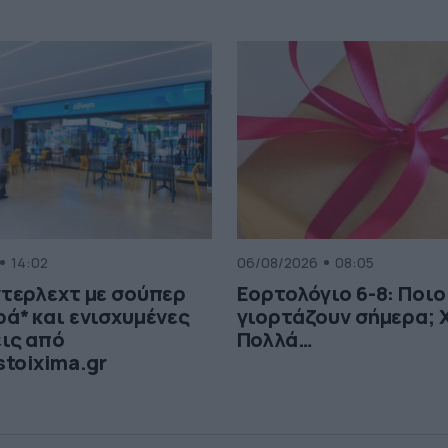
14:02
06/08/2026
08:05
τερλεχτ με σούπερ
Εορτολόγιο 6-8: Ποιο
ά* και ενισχυμένες
γιορτάζουν σήμερα; 
ις από
Πολλά…
stoixima.gr