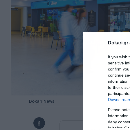
Dokari.gr 
If you wish 
sensitive in
confirm you
continue se
information 
further disc
participants
Downstream 
Dokari.News
Please note
information 
deny consent
in below Go
Ανακαλύψτε περισσότ