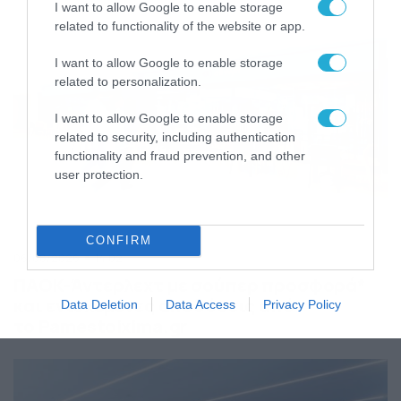
I want to allow Google to enable storage
related to functionality of the website or app.
I want to allow Google to enable storage
related to personalization.
I want to allow Google to enable storage
related to security, including authentication
functionality and fraud prevention, and other
user protection.
CONFIRM
06/08/2026
14:02
ΠΑΟΚ-Άντερλεχτ με σούπερ προσφορά*
και ενισχυμένες αποδόσεις από
Data Deletion
Data Access
Privacy Policy
το Pamestoixima.gr