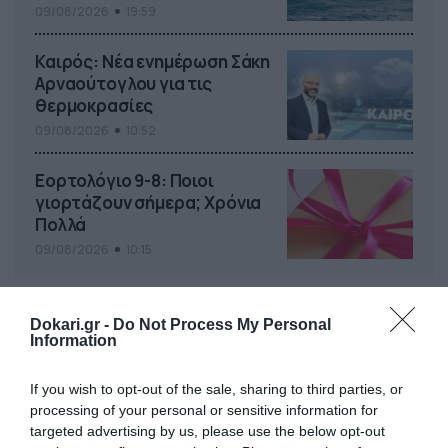
κυλήσει η εβδομάδα
09/08/2026
19:59
Καιρός: Νέα ενημέρωση Σάκη
Αρναούτογλου για τις
θερμοκρασίες
09/08/2026
10:52
Εορτολόγιο 9-8: Ποιοι
γιορτάζουν σήμερα; Χρόνια
Πολλά
09/08/2026
10:15
Dokari.gr -
Do Not Process My Personal
Information
If you wish to opt-out of the sale, sharing to third parties, or
processing of your personal or sensitive information for
targeted advertising by us, please use the below opt-out