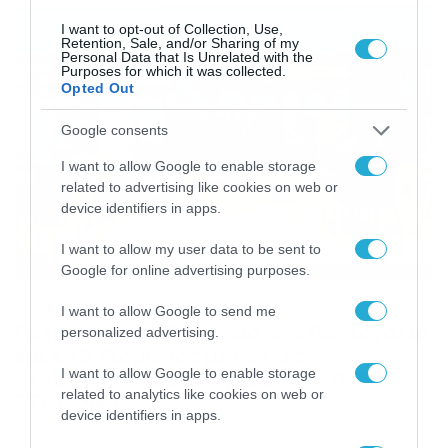
I want to opt-out of Collection, Use,
Retention, Sale, and/or Sharing of my
Personal Data that Is Unrelated with the
Purposes for which it was collected.
Opted Out
Google consents
I want to allow Google to enable storage
related to advertising like cookies on web or
device identifiers in apps.
I want to allow my user data to be sent to
Google for online advertising purposes.
07/08/2026
16:41
I want to allow Google to send me
Πρεμιέρα στην Ολλανδία, την Πορτογαλία
personalized advertising.
και τη Β’ Γερμανίας με πολλές
I want to allow Google to enable storage
στοιχηματικές επιλογές από το ΠΑΜΕ
related to analytics like cookies on web or
ΣΤΟΙΧΗΜΑ
device identifiers in apps.