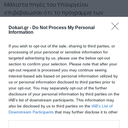
Μάλιστα πηγές του Υπουργείου
επιβεβαίωσαν ότι το πρόγραμμα των
Πανελληνίων 2025 έχει οριστικοποιηθεί και
πλέον μένει η επίσημη ανακοίνωσή πως το
Dokari.gr -
Do Not Process My Personal
Information
αργότερο μέχρι τις αρχές της ερχόμενης
εβδομάδας με πιθανότερη μέρα την Δευτέρα
If you wish to opt-out of the sale, sharing to third parties, or
16 Σεπτεμβρίου.
processing of your personal or sensitive information for
targeted advertising by us, please use the below opt-out
section to confirm your selection. Please note that after your
Περισσότερα
opt-out request is processed you may continue seeing
interest-based ads based on personal information utilized by
us or personal information disclosed to third parties prior to
your opt-out. You may separately opt-out of the further
Ακολούθησε το dokari.gr στο
Google
disclosure of your personal information by third parties on the
News
για όλες τις τελευταίες ειδήσεις
IAB’s list of downstream participants. This information may
also be disclosed by us to third parties on the
IAB’s List of
Downstream Participants
that may further disclose it to other
third parties.
ΓΕΛ
ΠΑΝΕΛΛΗΝΙΕΣ
ΕΙΔΗΣΕΙΣ
ΕΞΕΤΑΣΕΙΣ