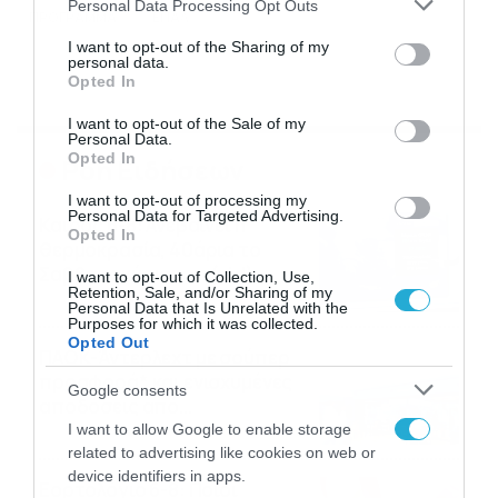
Please note that this website/app uses one or more Google
Personal Data Processing Opt Outs
ΠΡΟΓΡΑΜΜΑ
ΕΠΑΛ
services and may gather and store information including but
not limited to your visit or usage behaviour. You may click to
I want to opt-out of the Sharing of my
personal data.
grant or deny consent to Google and its third-party tags to
Opted In
use your data for below specified purposes in below Google
consent section.
I want to opt-out of the Sale of my
Personal Data.
Opted In
Ροή Ειδήσεων
I want to opt-out of processing my
Personal Data for Targeted Advertising.
Καιρός 6-8: Ανεβαίνει η
Opted In
θερμοκρασία, 40άρια το
Σαββατοκύριακο… (vid)
I want to opt-out of Collection, Use,
Retention, Sale, and/or Sharing of my
06/08/2026
22:00
Personal Data that Is Unrelated with the
Purposes for which it was collected.
Opted Out
ΠΑΟΚ-Άντερλεχτ με σούπερ
προσφορά* και ενισχυμένες
Google consents
αποδόσεις από
το Pamestoixima.gr
I want to allow Google to enable storage
06/08/2026
14:02
related to advertising like cookies on web or
device identifiers in apps.
Εορτολόγιο 6-8: Ποιοι