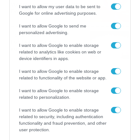
γιορτάζουν σήμερα; Χρόνια
I want to allow my user data to be sent to
Πολλά…
Google for online advertising purposes.
06/08/2026
08:05
I want to allow Google to send me
personalized advertising.
Το Release Athens
Festival 2026 άφησε τις
I want to allow Google to enable storage
καλύτερες μουσικές
related to analytics like cookies on web or
αναμνήσεις
05/08/2026
21:23
device identifiers in apps.
I want to allow Google to enable storage
related to functionality of the website or app.
I want to allow Google to enable storage
related to personalization.
I want to allow Google to enable storage
related to security, including authentication
functionality and fraud prevention, and other
user protection.