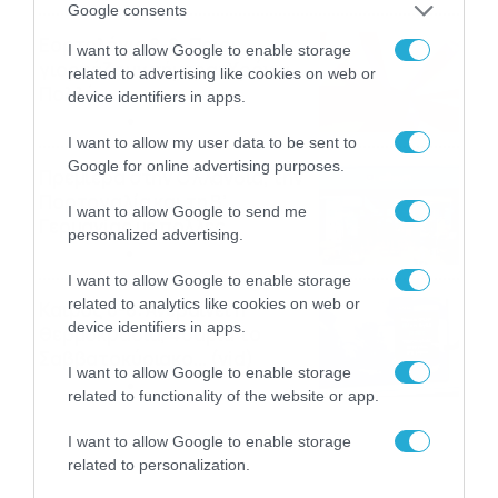
Google consents
Εορτολόγιο 8-8: Ποιοι
I want to allow Google to enable storage
γιορτάζουν σήμερα; Χρόνια
related to advertising like cookies on web or
Πολλά
device identifiers in apps.
08/08/2026
08:25
I want to allow my user data to be sent to
Google for online advertising purposes.
Πρεμιέρα στην Ολλανδία, την
Πορτογαλία και τη Β’
I want to allow Google to send me
Γερμανίας με πολλές
personalized advertising.
στοιχηματικές επιλογές από
07/08/2026
16:41
το ΠΑΜΕ ΣΤΟΙΧΗΜΑ
I want to allow Google to enable storage
related to analytics like cookies on web or
Καιρός 6-8: Ανεβαίνει η
device identifiers in apps.
θερμοκρασία, 40άρια το
Σαββατοκύριακο… (vid)
I want to allow Google to enable storage
06/08/2026
22:00
related to functionality of the website or app.
I want to allow Google to enable storage
related to personalization.