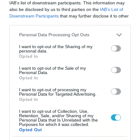
IAB’s list of downstream participants. This information may
also be disclosed by us to third parties on the
IAB’s List of
Downstream Participants
that may further disclose it to other
third parties.
Ακολούθησε το dokari.gr στο
Google
News
για όλες τις τελευταίες ειδήσεις
Please note that this website/app uses one or more Google
Personal Data Processing Opt Outs
services and may gather and store information including but
not limited to your visit or usage behaviour. You may click to
I want to opt-out of the Sharing of my
personal data.
grant or deny consent to Google and its third-party tags to
Opted In
ΤΣΟΥΡΕΚΙΑ
ΕΙΔΗΣΕΙΣ
ΕΙΔΗΣΕΙΣ ΣΗΜΕΡΑ
use your data for below specified purposes in below Google
consent section.
I want to opt-out of the Sale of my
Personal Data.
Opted In
I want to opt-out of processing my
Personal Data for Targeted Advertising.
Ροή Ειδήσεων
Opted In
I want to opt-out of Collection, Use,
Καιρός Δεκαπενταύγουστο:
Retention, Sale, and/or Sharing of my
Personal Data that Is Unrelated with the
Η προοπτική εξέλιξης από
Purposes for which it was collected.
τον Σάκη Αρναούτογλου (vid)
Opted Out
08/08/2026
08:51