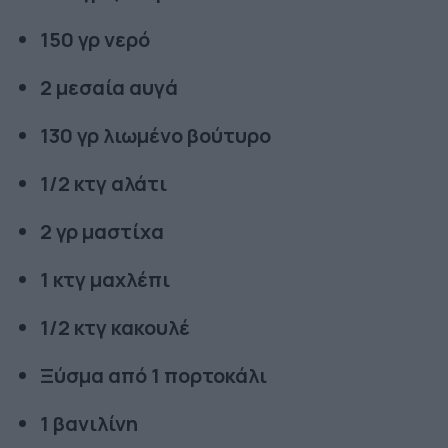
150 γρ νερό
2 μεσαία αυγά
130 γρ λιωμένο βούτυρο
1/2 κτγ αλάτι
2 γρ μαστίχα
1 κτγ μαχλέπι
1/2 κτγ κακουλέ
Ξύσμα από 1 πορτοκάλι
1 βανιλίνη