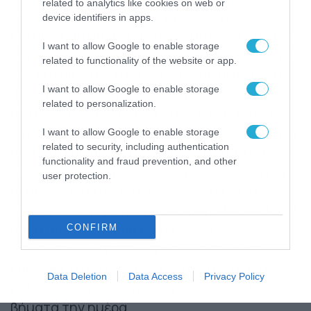
related to analytics like cookies on web or
συνιστούσε ιστορικά, ένας αυξανόμενος
device identifiers in apps.
όγκος πρόσφατων ερευνών διαπίστωσε ότι
I want to allow Google to enable storage
δεν χρειάζεται να περπατάμε 10.000 βήματα
related to functionality of the website or app.
την ημέρα για να αποκομίσουμε οφέλη για
I want to allow Google to enable storage
την υγεία και τη μακροζωία.
11
Μελέτες τόσο
related to personalization.
σε άνδρες όσο και σε γυναίκες έχουν δείξει
ότι είναι πιο σημαντικό να προσπαθείτε για
I want to allow Google to enable storage
related to security, including authentication
μεγαλύτερο αριθμό βημάτων την ημέρα. Για
functionality and fraud prevention, and other
παράδειγμα, μια μελέτη διαπίστωσε ότι οι
user protection.
μεσήλικες ασπρόμαυροι ενήλικες που
περπατούσαν μέτρια ποσότητα 7.000-9.999
βημάτων την ημέρα είχαν 50% έως 70%
CONFIRM
χαμηλότερο κίνδυνο θνησιμότητας από
κάθε αιτία από τους συμμετέχοντες στη
Data Deletion
Data Access
Privacy Policy
μελέτη που περπατούσαν κάτω από 7.000
βήματα την ημέρα.