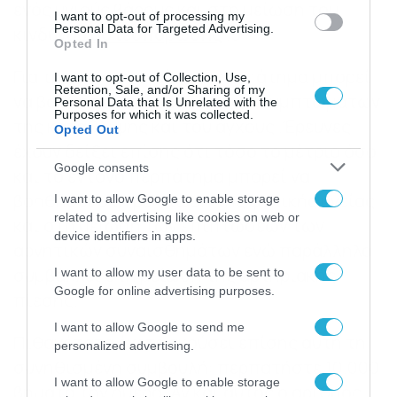
ενός υγιούς βάρους και στη μείωση του
I want to opt-out of processing my
Personal Data for Targeted Advertising.
κινδύνου
οστεοπόρωσης
.
9
Opted In
Για την ψυχική υγεία, το περπάτημα μπορεί
I want to opt-out of Collection, Use,
Retention, Sale, and/or Sharing of my
να βοηθήσει στη μείωση των συμπτωμάτων
Personal Data that Is Unrelated with the
Purposes for which it was collected.
της κατάθλιψης και του άγχους .Έρευνες
Opted Out
έχουν δείξει επίσης ότι τόσο το μέτριο όσο
Google consents
και το έντονο περπάτημα μπορεί να
βοηθήσει στη βελτίωση της ψυχικής υγείας
I want to allow Google to enable storage
related to advertising like cookies on web or
και στη μείωση των επιπτώσεων των
device identifiers in apps.
αρνητικών συναισθημάτων ενώ παράλληλα
συμβάλλει στη μείωση της αρτηριακής
I want to allow my user data to be sent to
Google for online advertising purposes.
πίεσης.
I want to allow Google to send me
Πιθανότατα έχετε ακούσει επίσης αυτή τη
personalized advertising.
συνηθισμένη συμβουλή: περπατήστε 10.000
I want to allow Google to enable storage
βήματα την ημέρα. Αν και αυτός ο αριθμός