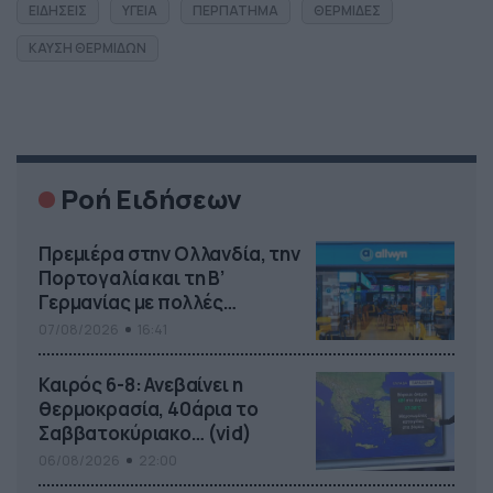
ΕΙΔΗΣΕΙΣ
ΥΓΕΙΑ
ΠΕΡΠΑΤΗΜΑ
ΘΕΡΜΙΔΕΣ
ΚΑΥΣΗ ΘΕΡΜΙΔΩΝ
Ροή Ειδήσεων
Πρεμιέρα στην Ολλανδία, την
Πορτογαλία και τη Β’
Γερμανίας με πολλές
στοιχηματικές επιλογές από
07/08/2026
16:41
το ΠΑΜΕ ΣΤΟΙΧΗΜΑ
Καιρός 6-8: Ανεβαίνει η
θερμοκρασία, 40άρια το
Σαββατοκύριακο… (vid)
06/08/2026
22:00