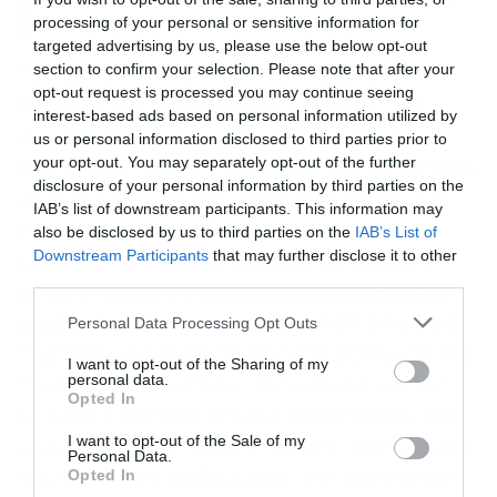
άσκηση
processing of your personal or sensitive information for
targeted advertising by us, please use the below opt-out
Το περπάτημα είναι μια καλή μορφή
section to confirm your selection. Please note that after your
opt-out request is processed you may continue seeing
άσκησης γιατί βοηθά στη βελτίωση της
interest-based ads based on personal information utilized by
σωματικής και ψυχικής σας υγείας. Η
us or personal information disclosed to third parties prior to
καθημερινή αρκετή σωματική κίνηση μπορεί
your opt-out. You may separately opt-out of the further
disclosure of your personal information by third parties on the
να βελτιώσει την υγεία του εγκεφάλου, να
IAB’s list of downstream participants. This information may
ενισχύσει τα οστά και τους μύες και να
also be disclosed by us to third parties on the
IAB’s List of
μειώσει τον κίνδυνο χρόνιων ασθενειών
Downstream Participants
that may further disclose it to other
third parties.
όπως ο καρκίνος,
οι καρδιακές παθήσεις
ή
ο διαβήτης.
9
4
Η σωματική κίνηση όπως το
Please note that this website/app uses one or more Google
Personal Data Processing Opt Outs
services and may gather and store information including but
περπάτημα βοηθά επίσης στη βελτίωση της
not limited to your visit or usage behaviour. You may click to
I want to opt-out of the Sharing of my
ποιότητας του ύπνου, της μνήμης και της
personal data.
grant or deny consent to Google and its third-party tags to
Opted In
εστίασης. Μπορεί επίσης να βοηθήσει στη
use your data for below specified purposes in below Google
consent section.
I want to opt-out of the Sale of my
μείωση της αρτηριακής πίεσης, στη μείωση
Personal Data.
του πόνου της αρθρίτιδας, στη διατήρηση
Opted In