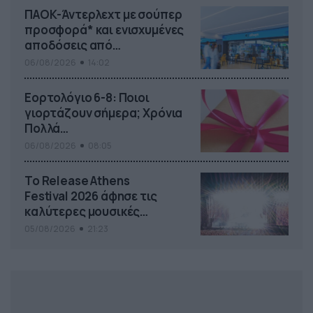
ΠΑΟΚ-Άντερλεχτ με σούπερ
προσφορά* και ενισχυμένες
αποδόσεις από
το Pamestoixima.gr
06/08/2026
14:02
Εορτολόγιο 6-8: Ποιοι
γιορτάζουν σήμερα; Χρόνια
Πολλά…
06/08/2026
08:05
Το Release Athens
Festival 2026 άφησε τις
καλύτερες μουσικές
αναμνήσεις
05/08/2026
21:23