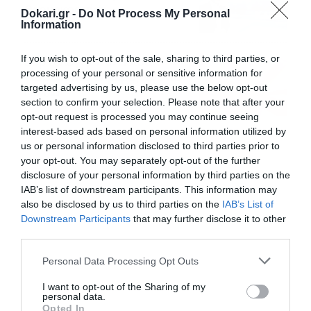
θερμοκρασίες
Dokari.gr -
Do Not Process My Personal
Information
09/08/2026
10:52
If you wish to opt-out of the sale, sharing to third parties, or
Εορτολόγιο 9-8: Ποιοι
processing of your personal or sensitive information for
γιορτάζουν σήμερα; Χρόνια
targeted advertising by us, please use the below opt-out
Πολλά
section to confirm your selection. Please note that after your
09/08/2026
10:15
opt-out request is processed you may continue seeing
interest-based ads based on personal information utilized by
us or personal information disclosed to third parties prior to
your opt-out. You may separately opt-out of the further
disclosure of your personal information by third parties on the
IAB’s list of downstream participants. This information may
also be disclosed by us to third parties on the
IAB’s List of
Downstream Participants
that may further disclose it to other
third parties.
Please note that this website/app uses one or more Google
Personal Data Processing Opt Outs
services and may gather and store information including but
not limited to your visit or usage behaviour. You may click to
I want to opt-out of the Sharing of my
personal data.
grant or deny consent to Google and its third-party tags to
Opted In