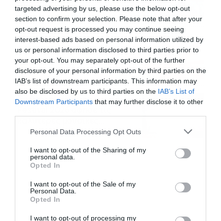
αποδόσεις από
targeted advertising by us, please use the below opt-out
το Pamestoixima.gr
06/08/2026
14:02
section to confirm your selection. Please note that after your
opt-out request is processed you may continue seeing
Εορτολόγιο 6-8: Ποιοι
interest-based ads based on personal information utilized by
γιορτάζουν σήμερα; Χρόνια
us or personal information disclosed to third parties prior to
your opt-out. You may separately opt-out of the further
Πολλά…
disclosure of your personal information by third parties on the
06/08/2026
08:05
IAB’s list of downstream participants. This information may
also be disclosed by us to third parties on the
IAB’s List of
Το Release Athens
Downstream Participants
that may further disclose it to other
Festival 2026 άφησε τις
third parties.
καλύτερες μουσικές
Please note that this website/app uses one or more Google
αναμνήσεις
Personal Data Processing Opt Outs
05/08/2026
21:23
services and may gather and store information including but
not limited to your visit or usage behaviour. You may click to
I want to opt-out of the Sharing of my
personal data.
grant or deny consent to Google and its third-party tags to
Opted In
use your data for below specified purposes in below Google
consent section.
I want to opt-out of the Sale of my
Personal Data.
Opted In
I want to opt-out of processing my