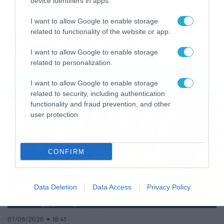
device identifiers in apps.
I want to allow Google to enable storage
related to functionality of the website or app.
Τελευταίες Ειδήσεις
I want to allow Google to enable storage
related to personalization.
I want to allow Google to enable storage
related to security, including authentication
functionality and fraud prevention, and other
user protection.
CONFIRM
Data Deletion
Data Access
Privacy Policy
07/08/2026
16:41