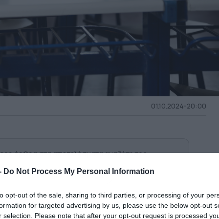
01.10.2024-20:00
ερα άρθρα στα αποτελέσματα αναζήτησης
-
Do Not Process My Personal Information
κη του dokari.gr στην Google
to opt-out of the sale, sharing to third parties, or processing of your per
formation for targeted advertising by us, please use the below opt-out s
τα μέτρα του ποινολόγιου γίνονται πιο
r selection. Please note that after your opt-out request is processed y