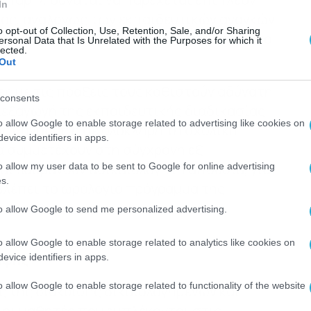
In
τος, αναλόγως των εκπαιδευτικών αναγκών
o opt-out of Collection, Use, Retention, Sale, and/or Sharing
ός διδακτικών ωρών, σύμφωνα με το έκτο
ersonal Data that Is Unrelated with the Purposes for which it
lected.
Out
ες με τις πράξεις τους καθιστούν αδύνατη
consents
ιεξαγωγή της εκπαιδευτικής διαδικασίας
o allow Google to enable storage related to advertising like cookies on
ς μονάδας ή σε ολόκληρη τη σχολική
evice identifiers in apps.
α συμμετέχουν στη σύγχρονη εξ
ι λαμβάνουν αδικαιολόγητη απουσία, για
o allow my user data to be sent to Google for online advertising
s.
βλέπει το ωρολόγιο πρόγραμμα της
to allow Google to send me personalized advertising.
o allow Google to enable storage related to analytics like cookies on
ηψης
evice identifiers in apps.
o allow Google to enable storage related to functionality of the website
 της διάκρισης δικαιολογημένων και
οι μαθητές που εμπλέκονται στις