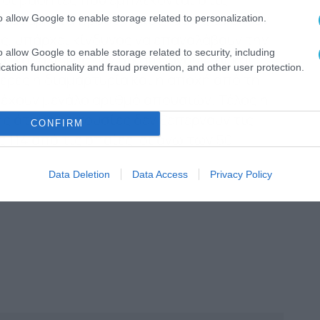
ίναι αρκετά προσεκτικοί καθώς αν έχουν
o allow Google to enable storage related to personalization.
ς, υπάρχει κίνδυνος να επαναλάβουν την
o allow Google to enable storage related to security, including
ς κατάληψης δεν δικαιολογούνται και
cation functionality and fraud prevention, and other user protection.
μέρες η διαμαρτυρία και η αποχή από τη
 έχουν μεγάλο αριθμό απουσιών. Τέλος η
 όταν οι απουσίες δεν ξεπερνούν τις
CONFIRM
ς 114 από τις οποίες, οι άνω των 50
Data Deletion
Data Access
Privacy Policy