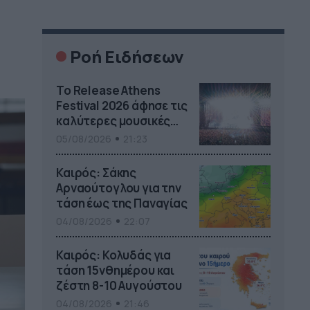
Ροή Ειδήσεων
Το Release Athens
Festival 2026 άφησε τις
καλύτερες μουσικές
αναμνήσεις
05/08/2026
21:23
Καιρός: Σάκης
Αρναούτογλου για την
τάση έως της Παναγίας
04/08/2026
22:07
Καιρός: Κολυδάς για
τάση 15νθημέρου και
ζέστη 8-10 Αυγούστου
04/08/2026
21:46