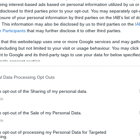
ιται να επηρεάσει και τον αριθμό των
eing interest-based ads based on personal information utilized by us or
disclosed to third parties prior to your opt-out. You may separately opt-
γκεκριμένα στο επικαιροποιημένο ΦΕΚ
losure of your personal information by third parties on the IAB’s list of
αφέρεται τόσο το ποινολόγιο όσο και το
. This information may also be disclosed by us to third parties on the
IA
ήματα στις περιπτώσεις καταλήψεων σε
Participants
that may further disclose it to other third parties.
 that this website/app uses one or more Google services and may gath
including but not limited to your visit or usage behaviour. You may click 
«Στην περίπτωση που η διεξαγωγή της
 to Google and its third-party tags to use your data for below specifi
ogle consent section.
ς καθίσταται αδύνατη ή ιδιαιτέρως
ισης από οποιοδήποτε φυσικό πρόσωπο
l Data Processing Opt Outs
ν/τριών και/ή εκπαιδευτικών στους
δας εφαρμόζεται η διαδικασία του
o opt-out of the Sharing of my personal data.
.
In
ασταθεί η λειτουργία της σχολικής
o opt-out of the Sale of my Personal Data.
In
ρεμπόδιση προκλήθηκε από μαθητές/
ας, με απόφαση που λαμβάνεται σύμφωνα
to opt-out of processing my Personal Data for Targeted
ing.
 παρ. 7, δύναται να παρέχεται επιπλέον