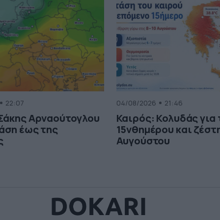
22:07
04/08/2026
21:46
 Σάκης Αρναούτογλου
Καιρός: Κολυδάς για
τάση έως της
15νθημέρου και ζέστη
ς
Αυγούστου