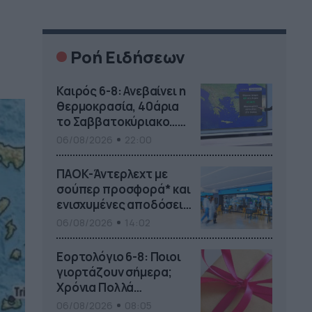
Ροή Ειδήσεων
Καιρός 6-8: Ανεβαίνει η
θερμοκρασία, 40άρια
το Σαββατοκύριακο…
(vid)
06/08/2026
22:00
ΠΑΟΚ-Άντερλεχτ με
σούπερ προσφορά* και
ενισχυμένες αποδόσεις
από
06/08/2026
14:02
το Pamestoixima.gr
Εορτολόγιο 6-8: Ποιοι
γιορτάζουν σήμερα;
Χρόνια Πολλά…
06/08/2026
08:05