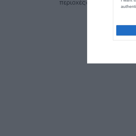
περιοχές».
authenti