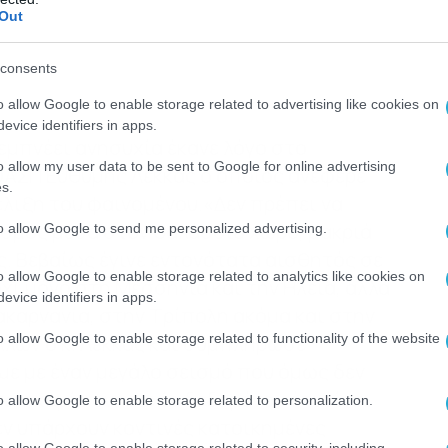
Out
consents
o allow Google to enable storage related to advertising like cookies on
evice identifiers in apps.
 εμπνέει ανησυχία έκανε λόγο στο
o allow my user data to be sent to Google for online advertising
ΑΣΠ Ευθύμης Λέκκας ο οποίος ανέφερε
s.
λιξη του φαινομένου.«Δεν πρέπει να
ισμός μέσα στον θαλάσσιο χώρο, μακριά
to allow Google to send me personalized advertising.
. Βεβαίως έγινε εντονότατα αισθητός σε
o allow Google to enable storage related to analytics like cookies on
χι μόνο στη Μεσσηνία και την Ηλεία, αλλά
evice identifiers in apps.
καρνανία, στην Τρίπολη ακόμα και στην
o allow Google to enable storage related to functionality of the website
λλων ο κ. Λέκκας και συμπλήρωσε
ε με έναν μεγάλο σεισμό που όμως δεν
ως καμία ανησυχία δεδομένου ότι είναι
o allow Google to enable storage related to personalization.
εν υπάρχουν κοντινές κατοικημένες
o allow Google to enable storage related to security, including