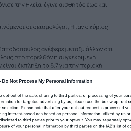
νισε την Ηλεία, έγινε αισθητός έως και
νόμενοι οι σεισμολόγοι; Ηταν ο κύριος
Παπαδόπουλος ανέφερε μεταξύ άλλων ότι
άλους στο παρελθόν η συγκεκριμένη
 είναι έκπληξη το 5,7 για την περιοχή
-
Do Not Process My Personal Information
όμως από τώρα την εξέλιξη την οποία
ινόμενο. Είναι πάρα πολύ νωρίς. Θα
to opt-out of the sale, sharing to third parties, or processing of your per
formation for targeted advertising by us, please use the below opt-out s
με περισσότερα στοιχεία».
r selection. Please note that after your opt-out request is processed y
eing interest-based ads based on personal information utilized by us or
 Παπαδόπουλος:
disclosed to third parties prior to your opt-out. You may separately opt-
losure of your personal information by third parties on the IAB’s list of