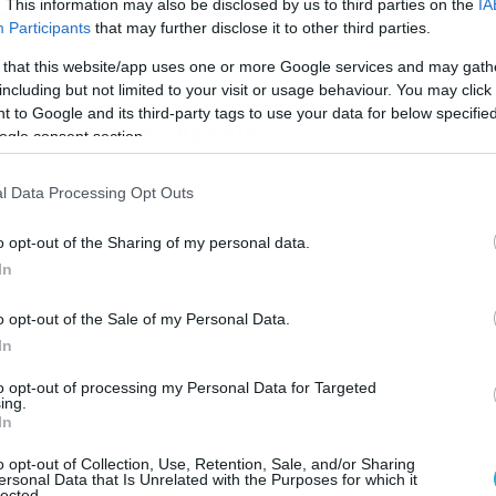
. This information may also be disclosed by us to third parties on the
IA
Participants
that may further disclose it to other third parties.
 that this website/app uses one or more Google services and may gath
ΕΠΙΣΗΣ
including but not limited to your visit or usage behaviour. You may click 
τώρα: Σύγκρουση ελικοπτέρων στην
 to Google and its third-party tags to use your data for below specifi
 νεκροί και 2 τραυματίες
ogle consent section.
l Data Processing Opt Outs
o opt-out of the Sharing of my personal data.
In
o opt-out of the Sale of my Personal Data.
In
to opt-out of processing my Personal Data for Targeted
ing.
In
o opt-out of Collection, Use, Retention, Sale, and/or Sharing
ersonal Data that Is Unrelated with the Purposes for which it
lected.