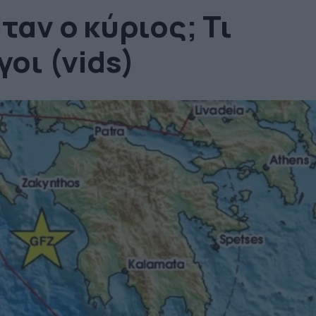
ταν ο κύριος; Τι
γοι (vids)