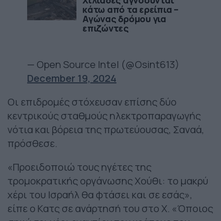
Χιλιάδες αγνοούνται
κάτω από τα ερείπια –
Αγώνας δρόμου για
επιζώντες
— Open Source Intel (@Osint613)
December 19, 2024
Οι επιδρομές στόχευσαν επίσης δύο
κεντρικούς σταθμούς ηλεκτροπαραγωγής
νότια και βόρεια της πρωτεύουσας, Σαναά,
πρόσθεσε.
«Προειδοποιώ τους ηγέτες της
τρομοκρατικής οργάνωσης Χούθι: το μακρύ
χέρι του Ισραήλ θα φτάσει και σε εσάς»,
είπε ο Κατς σε ανάρτησή του στο X. «Όποιος