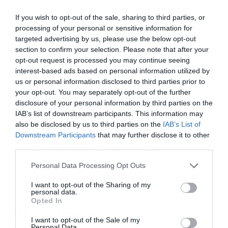
have had a direct hit on a school in
the Tel Aviv area.
If you wish to opt-out of the sale, sharing to third parties, or
pic.twitter.com/T5WyVP0fWK
processing of your personal or sensitive information for
targeted advertising by us, please use the below opt-out
section to confirm your selection. Please note that after your
— Open Source Intel (@Osint613)
opt-out request is processed you may continue seeing
December 19, 2024
interest-based ads based on personal information utilized by
us or personal information disclosed to third parties prior to
Οι μαχητές Χούτι που είναι
your opt-out. You may separately opt-out of the further
disclosure of your personal information by third parties on the
ευθυγραμμισμένοι με το Ιράν εξαπέλυσαν
IAB’s list of downstream participants. This information may
επιθέσεις κατά των διεθνών πλοίων κοντά
also be disclosed by us to third parties on the
IAB’s List of
στην Υεμένη από τον περασμένο Νοέμβριο,
Downstream Participants
that may further disclose it to other
third parties.
σε ένδειξη αλληλεγγύης με τους
Παλαιστίνιους στον πόλεμο του Ισραήλ με
Please note that this website/app uses one or more Google
Personal Data Processing Opt Outs
services and may gather and store information including but
τη Χαμάς.
not limited to your visit or usage behaviour. You may click to
I want to opt-out of the Sharing of my
personal data.
grant or deny consent to Google and its third-party tags to
Opted In
Περισσότερα
use your data for below specified purposes in below Google
consent section.
I want to opt-out of the Sale of my
Personal Data.