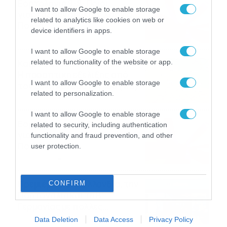
Εορτολόγιο 9-8: Ποιοι
I want to allow Google to enable storage
γιορτάζουν σήμερα; Χρόνια
related to analytics like cookies on web or
Πολλά
device identifiers in apps.
09/08/2026
10:15
I want to allow Google to enable storage
related to functionality of the website or app.
Καιρός Δεκαπενταύγουστο:
Η προοπτική εξέλιξης από
I want to allow Google to enable storage
τον Σάκη Αρναούτογλου (vid)
related to personalization.
08/08/2026
08:51
I want to allow Google to enable storage
Εορτολόγιο 8-8: Ποιοι
related to security, including authentication
γιορτάζουν σήμερα; Χρόνια
functionality and fraud prevention, and other
Πολλά
user protection.
08/08/2026
08:25
Πρεμιέρα στην Ολλανδία, την
CONFIRM
Πορτογαλία και τη Β’
Γερμανίας με πολλές
στοιχηματικές επιλογές από
07/08/2026
16:41
Data Deletion
Data Access
Privacy Policy