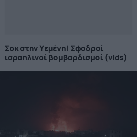
Σοκ στην Υεμένη! Σφοδροί
ισραηλινοί βομβαρδισμοί (vids)