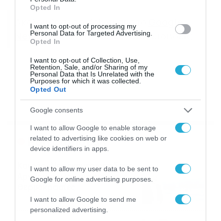
Opted In
Ακολούθησε το dokari.gr στο
Google
I want to opt-out of processing my
Personal Data for Targeted Advertising.
News
για όλες τις τελευταίες ειδήσεις
Opted In
I want to opt-out of Collection, Use,
Retention, Sale, and/or Sharing of my
ΕΙΔΗΣΕΙΣ
ΥΕΜΕΝΗ
ΙΣΡΑΗΛ
ΧΟΥΘΙ
Personal Data that Is Unrelated with the
Purposes for which it was collected.
Opted Out
Google consents
I want to allow Google to enable storage
Ροή Ειδήσεων
related to advertising like cookies on web or
device identifiers in apps.
Καιρός: Νέα ενημέρωση Σάκη
I want to allow my user data to be sent to
Αρναούτογλου για τις
Google for online advertising purposes.
θερμοκρασίες
I want to allow Google to send me
09/08/2026
10:52
personalized advertising.