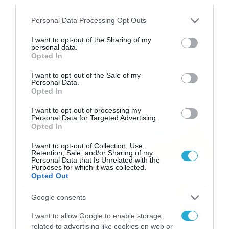
third parties.
γιορτάζουν σήμερα; Χρόνια
Please note that this website/app uses one or more Google
Πολλά…
Personal Data Processing Opt Outs
services and may gather and store information including but
06/08/2026
08:05
not limited to your visit or usage behaviour. You may click to
I want to opt-out of the Sharing of my
personal data.
grant or deny consent to Google and its third-party tags to
Opted In
Το Release Athens
use your data for below specified purposes in below Google
Festival 2026 άφησε τις
consent section.
I want to opt-out of the Sale of my
καλύτερες μουσικές
Personal Data.
Opted In
αναμνήσεις
05/08/2026
21:23
I want to opt-out of processing my
Personal Data for Targeted Advertising.
Καιρός: Σάκης Αρναούτογλου
Opted In
για την τάση έως της
Παναγίας
I want to opt-out of Collection, Use,
Retention, Sale, and/or Sharing of my
04/08/2026
22:07
Personal Data that Is Unrelated with the
Purposes for which it was collected.
Opted Out
Καιρός: Κολυδάς για τάση
15νθημέρου και ζέστη 8-10
Google consents
Αυγούστου
I want to allow Google to enable storage
04/08/2026
21:46
related to advertising like cookies on web or