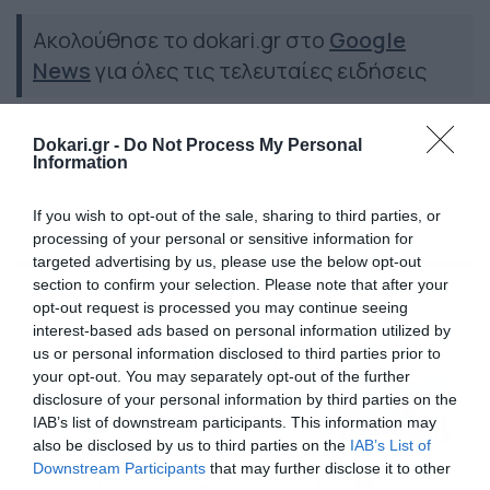
Ακολούθησε το dokari.gr στο
Google
News
για όλες τις τελευταίες ειδήσεις
Dokari.gr -
Do Not Process My Personal
PAMESTOIXIMA.GR
ΠΑΜΕ ΣΤΟΙΧΗΜΑ
Information
If you wish to opt-out of the sale, sharing to third parties, or
processing of your personal or sensitive information for
targeted advertising by us, please use the below opt-out
section to confirm your selection. Please note that after your
Ροή Ειδήσεων
opt-out request is processed you may continue seeing
interest-based ads based on personal information utilized by
us or personal information disclosed to third parties prior to
ΠΑΟΚ-Άντερλεχτ με σούπερ
your opt-out. You may separately opt-out of the further
προσφορά* και ενισχυμένες
disclosure of your personal information by third parties on the
αποδόσεις από
IAB’s list of downstream participants. This information may
το Pamestoixima.gr
06/08/2026
14:02
also be disclosed by us to third parties on the
IAB’s List of
Downstream Participants
that may further disclose it to other
Εορτολόγιο 6-8: Ποιοι