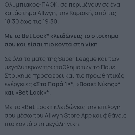
Ολυμπιακός-ΠΑΟΚ, σε περιμένουν σε ένα
κατάστημα Allwyn, την Κυριακή, από τις
18:30 έως τις 19:30.
Mε το Βet Lock* κλειδώνεις το στοίχημά
σου και είσαι πιο κοντά στη νίκη
Σε όλα τα ματς της Super League και των
μεγαλύτερων πρωταθλημάτων το Πάμε
Στοίχημα προσφέρει και τις προωθητικές
ενέργειες
«Στο Παρά 1»*, «Βοost Νίκης»*
και «Βet Lock»*.
Με το «Bet Lock» κλειδώvεις την επιλογή
σου μέσω του Allwyn Store App και φθάνεις
πιο κοντά στη μεγάλη νίκη.