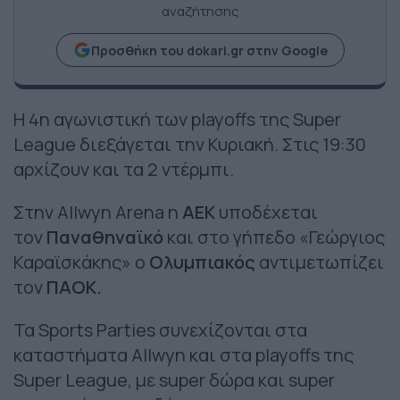
αναζήτησης
Προσθήκη του dokari.gr στην Google
Η 4η αγωνιστική των playoffs της Super
League διεξάγεται την Κυριακή. Στις 19:30
αρχίζουν και τα 2 ντέρμπι.
Στην Allwyn Arena η
ΑΕΚ
υποδέχεται
τον
Παναθηναϊκό
και στο γήπεδο «Γεώργιος
Καραϊσκάκης» ο
Ολυμπιακός
αντιμετωπίζει
τον
ΠΑΟΚ.
Τα Sports Parties συνεχίζονται στα
καταστήματα Allwyn και στα playoffs της
Super League, με super δώρα και super