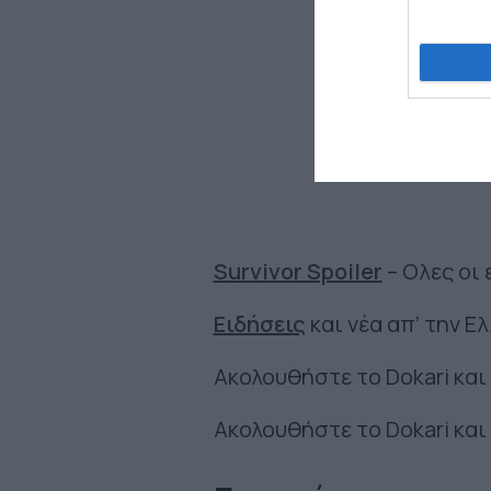
Survivor Spoiler
– Ολες οι 
Ειδήσεις
και νέα απ’ την Ε
Ακολουθήστε το Dokari και
Ακολουθήστε το Dokari και