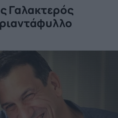
ος Γαλακτερός
Τριαντάφυλλο