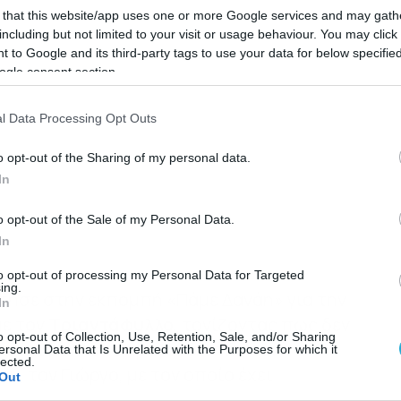
 that this website/app uses one or more Google services and may gath
including but not limited to your visit or usage behaviour. You may click 
 to Google and its third-party tags to use your data for below specifi
ogle consent section.
l Data Processing Opt Outs
o opt-out of the Sharing of my personal data.
In
o opt-out of the Sale of my Personal Data.
In
to opt-out of processing my Personal Data for Targeted
ing.
ησε στην εκπομπή «Πάμε Δανάη» για την
In
με τον
Τριαντάφυλλο
, τονίζοντας πως δεν
o opt-out of Collection, Use, Retention, Sale, and/or Sharing
ι ότι μάλλον ο τραγουδιστής τον
ersonal Data that Is Unrelated with the Purposes for which it
lected.
υ, τον Γιώργο, με τον οποίο έχει
Out