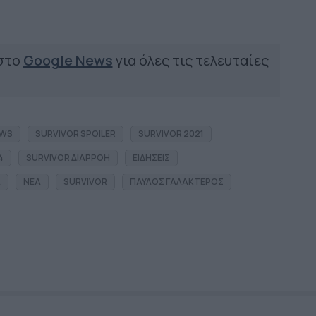
 στο
Google News
για όλες τις τελευταίες
EWS
SURVIVOR SPOILER
SURVIVOR 2021
4
SURVIVOR ΔΙΑΡΡΟΗ
ΕΙΔΗΣΕΙΣ
Α
ΝΕΑ
SURVIVOR
ΠΑΥΛΟΣ ΓΑΛΑΚΤΕΡΟΣ