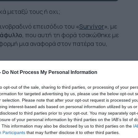
κά μεταξύ τους ή οχι;
σινοβραδινό επεισόδιο του
«
Survivor
»
, με
τάφυλλο
, που αυτή τη φορά τσακώθηκε με
αφορμή μια αναφορά στον πατέρα του,
κινων θέλησε να εκφράσει την αντίθεση
-
Do Not Process My Personal Information
φυλλος
για τον
Γιώργο Κοψιδά
μετά την
to opt-out of the sale, sharing to third parties, or processing of your per
formation for targeted advertising by us, please use the below opt-out s
 με τον τραγουδιστή να επικαλείται τον
r selection. Please note that after your opt-out request is processed y
τερού
, τονίζοντας ότι θα του εξηγήσει
eing interest-based ads based on personal information utilized by us or
disclosed to third parties prior to your opt-out. You may separately opt-
.
losure of your personal information by third parties on the IAB’s list of
. This information may also be disclosed by us to third parties on the
IA
Participants
that may further disclose it to other third parties.