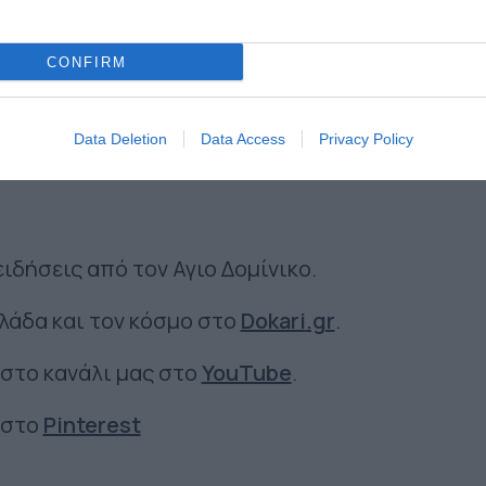
CONFIRM
Data Deletion
Data Access
Privacy Policy
ειδήσεις από τον Αγιο Δομίνικο.
λλάδα και τον κόσμο στο
Dokari
.gr
.
 στο κανάλι μας στο
YouTube
.
 στο
Pinterest