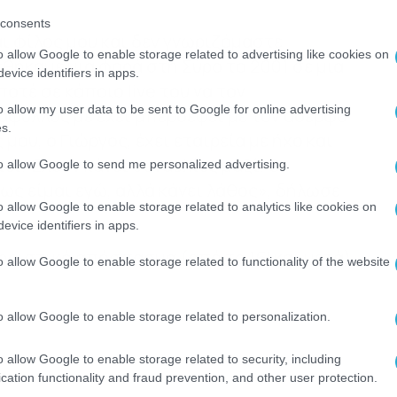
consents
ι φίλος μου και δεν γνωριζόμαστε
o allow Google to enable storage related to advertising like cookies on
θήκαμε μια φορά στη Σύρο το 2001 σε μια
evice identifiers in apps.
ποτέ σε κάποιο live του να τον
o allow my user data to be sent to Google for online advertising
φυλλος με έχει μπερδέψει με τον αδερφό
s.
μου, ο Γιώργος, έχει εταιρεία με ήχο και
εί. Έχουν κάνει συναυλίες μαζί. Ο
to allow Google to send me personalized advertising.
ς είμαι εγώ, αλλά κάνει λάθος», δήλωσε
o allow Google to enable storage related to analytics like cookies on
evice identifiers in apps.
ηριστικό απόσπασμα (από το 16′ και μετά)
o allow Google to enable storage related to functionality of the website
o allow Google to enable storage related to personalization.
o allow Google to enable storage related to security, including
cation functionality and fraud prevention, and other user protection.