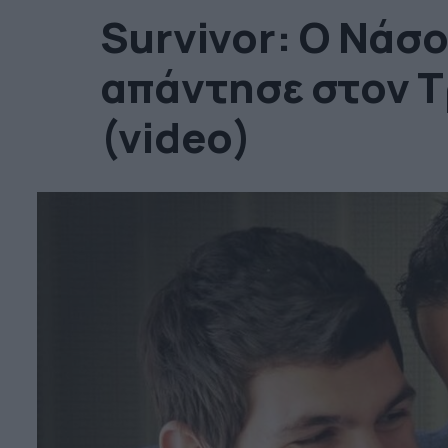
Survivor: Ο Νάσ
απάντησε στον 
(video)