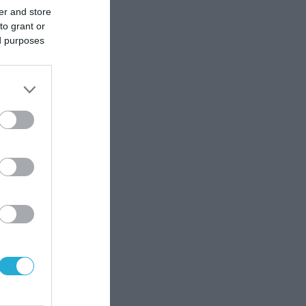
er and store
to grant or
ed purposes