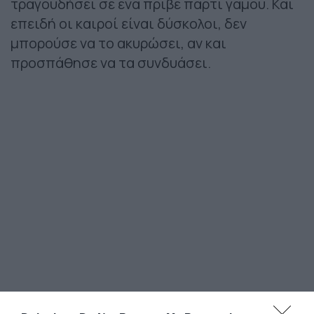
τραγουδήσει σε ένα πριβέ πάρτι γάμου. Και
επειδή οι καιροί είναι δύσκολοι, δεν
μπορούσε να το ακυρώσει, αν και
προσπάθησε να τα συνδυάσει.