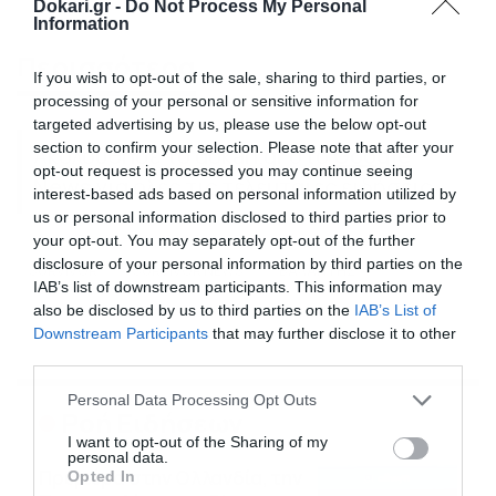
Dokari.gr -
Do Not Process My Personal
Information
Περισσότερα
If you wish to opt-out of the sale, sharing to third parties, or
processing of your personal or sensitive information for
targeted advertising by us, please use the below opt-out
section to confirm your selection. Please note that after your
Ακολούθησε το dokari.gr στο
Google
opt-out request is processed you may continue seeing
News
για όλες τις τελευταίες ειδήσεις
interest-based ads based on personal information utilized by
us or personal information disclosed to third parties prior to
your opt-out. You may separately opt-out of the further
disclosure of your personal information by third parties on the
SURVIVOR
SURVIVOR NEWS
ΒΑΛΑΝΤΗΣ
IAB’s list of downstream participants. This information may
also be disclosed by us to third parties on the
IAB’s List of
Downstream Participants
that may further disclose it to other
third parties.
Please note that this website/app uses one or more Google
Personal Data Processing Opt Outs
Ροή Ειδήσεων
services and may gather and store information including but
not limited to your visit or usage behaviour. You may click to
I want to opt-out of the Sharing of my
personal data.
grant or deny consent to Google and its third-party tags to
Πρεμιέρα στην Ολλανδία, την
Opted In
use your data for below specified purposes in below Google