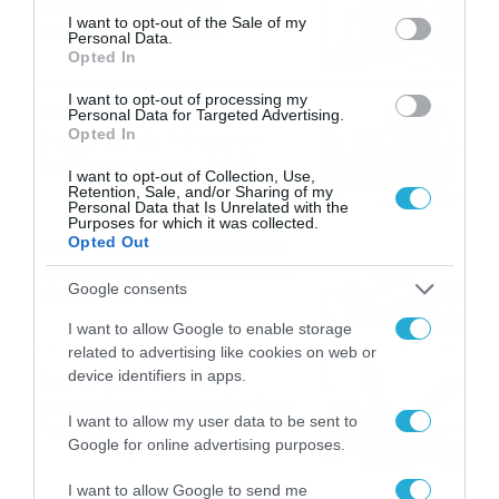
Πορτογαλία και τη Β’
consent section.
I want to opt-out of the Sale of my
Γερμανίας με πολλές
Personal Data.
στοιχηματικές επιλογές από
Opted In
07/08/2026
16:41
το ΠΑΜΕ ΣΤΟΙΧΗΜΑ
I want to opt-out of processing my
Καιρός 6-8: Ανεβαίνει η
Personal Data for Targeted Advertising.
Opted In
θερμοκρασία, 40άρια το
Σαββατοκύριακο… (vid)
I want to opt-out of Collection, Use,
06/08/2026
22:00
Retention, Sale, and/or Sharing of my
Personal Data that Is Unrelated with the
Purposes for which it was collected.
Opted Out
ΠΑΟΚ-Άντερλεχτ με σούπερ
προσφορά* και ενισχυμένες
Google consents
αποδόσεις από
το Pamestoixima.gr
06/08/2026
14:02
I want to allow Google to enable storage
related to advertising like cookies on web or
device identifiers in apps.
Εορτολόγιο 6-8: Ποιοι
γιορτάζουν σήμερα; Χρόνια
I want to allow my user data to be sent to
Πολλά…
Google for online advertising purposes.
06/08/2026
08:05
I want to allow Google to send me