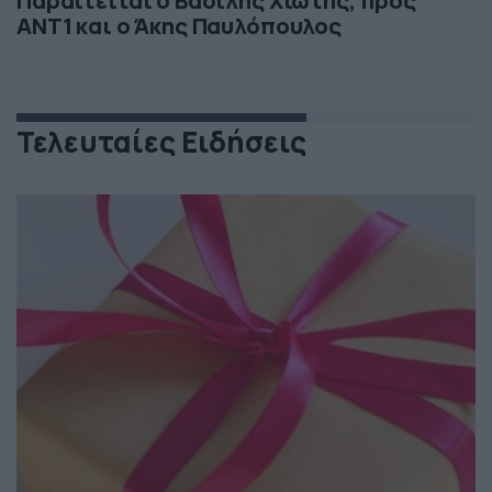
Παραιτείται ο Βασίλης Χιώτης, προς
ΑΝΤ1 και ο Άκης Παυλόπουλος
Τελευταίες Ειδήσεις