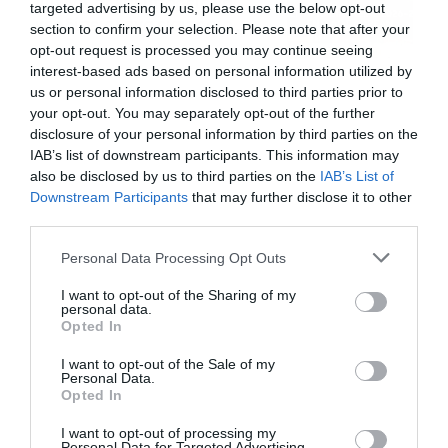
Allwyn.gr και μπορείς να
targeted advertising by us, please use the below opt-out
κερδίσεις* ένα εισιτήριο
section to confirm your selection. Please note that after your
διαρκείας του
04/08/2026
16:18
opt-out request is processed you may continue seeing
Παναθηναϊκού AKTOR
interest-based ads based on personal information utilized by
us or personal information disclosed to third parties prior to
your opt-out. You may separately opt-out of the further
disclosure of your personal information by third parties on the
IAB’s list of downstream participants. This information may
also be disclosed by us to third parties on the
IAB’s List of
Downstream Participants
that may further disclose it to other
third parties.
Please note that this website/app uses one or more Google
Personal Data Processing Opt Outs
services and may gather and store information including but
not limited to your visit or usage behaviour. You may click to
I want to opt-out of the Sharing of my
personal data.
grant or deny consent to Google and its third-party tags to
Opted In
use your data for below specified purposes in below Google
consent section.
I want to opt-out of the Sale of my
Personal Data.
Opted In
I want to opt-out of processing my
Personal Data for Targeted Advertising.