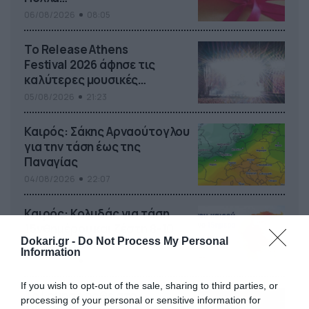
06/08/2026
08:05
Το Release Athens
Festival 2026 άφησε τις
καλύτερες μουσικές
αναμνήσεις
05/08/2026
21:23
Καιρός: Σάκης Αρναούτογλου
για την τάση έως της
Παναγίας
04/08/2026
22:07
Καιρός: Κολυδάς για τάση
15νθημέρου και ζέστη 8-10
Dokari.gr -
Do Not Process My Personal
Αυγούστου
Information
04/08/2026
21:46
If you wish to opt-out of the sale, sharing to third parties, or
Το Lounge ήρθε στο
processing of your personal or sensitive information for