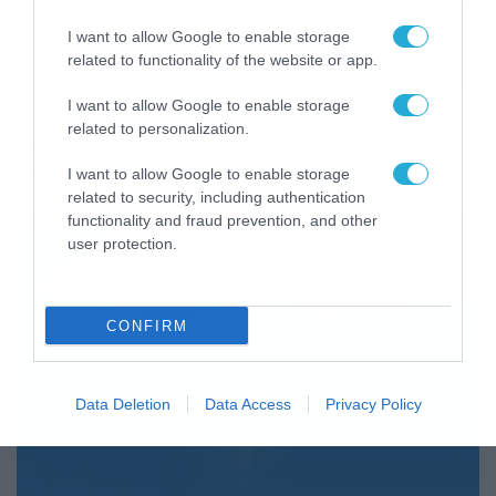
I want to allow Google to enable storage
related to functionality of the website or app.
I want to allow Google to enable storage
28/07/2026
22:51
related to personalization.
Ανακοινώθηκε! Αυτός θα παρουσιάζει το
κεντρικό δελτίο ειδήσεων στην ΕΡΤ
I want to allow Google to enable storage
related to security, including authentication
functionality and fraud prevention, and other
user protection.
CONFIRM
Data Deletion
Data Access
Privacy Policy