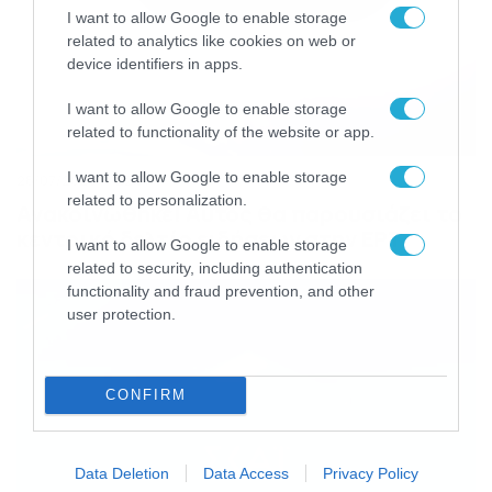
I want to allow Google to enable storage
related to analytics like cookies on web or
device identifiers in apps.
I want to allow Google to enable storage
related to functionality of the website or app.
I want to allow Google to enable storage
28/07/2026
22:51
related to personalization.
Ανακοινώθηκε! Αυτός θα παρουσιάζει το
κεντρικό δελτίο ειδήσεων στην ΕΡΤ
I want to allow Google to enable storage
related to security, including authentication
functionality and fraud prevention, and other
user protection.
CONFIRM
Data Deletion
Data Access
Privacy Policy