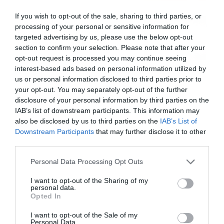
If you wish to opt-out of the sale, sharing to third parties, or
Το Release Athens
processing of your personal or sensitive information for
Festival 2026 άφησε τις
targeted advertising by us, please use the below opt-out
καλύτερες μουσικές
section to confirm your selection. Please note that after your
αναμνήσεις
05/08/2026
21:23
opt-out request is processed you may continue seeing
interest-based ads based on personal information utilized by
us or personal information disclosed to third parties prior to
your opt-out. You may separately opt-out of the further
disclosure of your personal information by third parties on the
IAB’s list of downstream participants. This information may
also be disclosed by us to third parties on the
IAB’s List of
Downstream Participants
that may further disclose it to other
third parties.
Please note that this website/app uses one or more Google
Personal Data Processing Opt Outs
services and may gather and store information including but
not limited to your visit or usage behaviour. You may click to
I want to opt-out of the Sharing of my
personal data.
grant or deny consent to Google and its third-party tags to
Opted In
use your data for below specified purposes in below Google
consent section.
I want to opt-out of the Sale of my
Personal Data.