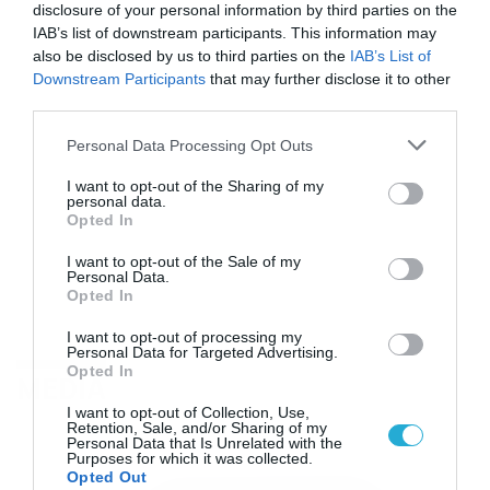
disclosure of your personal information by third parties on the
IAB’s list of downstream participants. This information may
also be disclosed by us to third parties on the
IAB’s List of
Downstream Participants
that may further disclose it to other
third parties.
Please note that this website/app uses one or more Google
Personal Data Processing Opt Outs
services and may gather and store information including but
not limited to your visit or usage behaviour. You may click to
I want to opt-out of the Sharing of my
personal data.
grant or deny consent to Google and its third-party tags to
Opted In
use your data for below specified purposes in below Google
consent section.
I want to opt-out of the Sale of my
Personal Data.
Opted In
I want to opt-out of processing my
Personal Data for Targeted Advertising.
Opted In
MEDIA
I want to opt-out of Collection, Use,
Retention, Sale, and/or Sharing of my
Personal Data that Is Unrelated with the
Purposes for which it was collected.
Opted Out