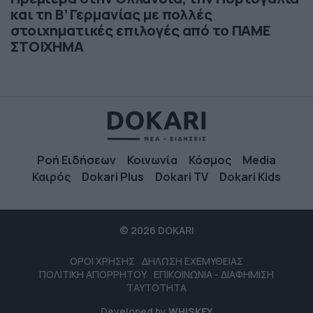
και τη Β’ Γερμανίας με πολλές
στοιχηματικές επιλογές από το ΠΑΜΕ
ΣΤΟΙΧΗΜΑ
Ροή Ειδήσεων
Κοινωνία
Κόσμος
Media
Καιρός
Dokari Plus
Dokari TV
Dokari Kids
© 2026 DOKARI
ΟΡΟΙ ΧΡΗΣΗΣ
ΔΗΛΩΣΗ ΕΧΕΜΥΘΕΙΑΣ
ΠΟΛΙΤΙΚΗ ΑΠΟΡΡΗΤΟΥ
ΕΠΙΚΟΙΝΩΝΙΑ - ΔΙΑΦΗΜΙΣΗ
ΤΑΥΤΟΤΗΤΑ
Developed by
WHISKEY