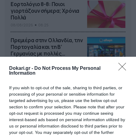
Εορτολόγιο 8-8: Ποιοι
γιορτάζουν σήμερα; Χρόνια
Πολλά
08/08/2026
08:25
Πρεμιέρα στην Ολλανδία, την
Πορτογαλία και τη Β’
Γερμανίας με πολλές
στοιχηματικές επιλογές από
07/08/2026
16:41
το ΠΑΜΕ ΣΤΟΙΧΗΜΑ
Dokari.gr -
Do Not Process My Personal
Information
If you wish to opt-out of the sale, sharing to third parties, or
processing of your personal or sensitive information for
targeted advertising by us, please use the below opt-out
section to confirm your selection. Please note that after your
opt-out request is processed you may continue seeing
interest-based ads based on personal information utilized by
us or personal information disclosed to third parties prior to
your opt-out. You may separately opt-out of the further