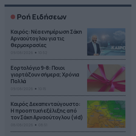
Ροή Ειδήσεων
Καιρός: Νέα ενημέρωση Σάκη
Αρναούτογλου για τις
θερμοκρασίες
09/08/2026
10:52
Εορτολόγιο 9-8: Ποιοι
γιορτάζουν σήμερα; Χρόνια
Πολλά
09/08/2026
10:15
Καιρός Δεκαπενταύγουστο:
Η προοπτική εξέλιξης από
τον Σάκη Αρναούτογλου (vid)
08/08/2026
08:51