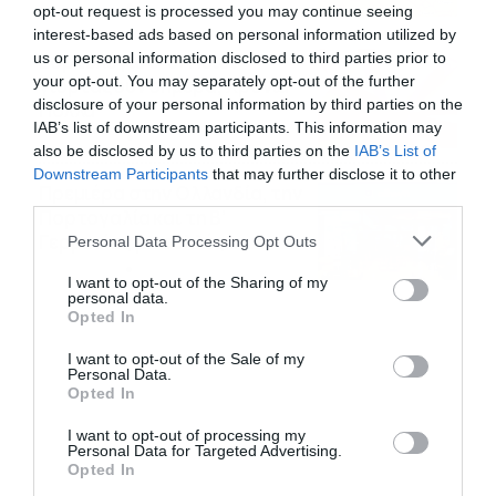
08/08/2026
08:51
opt-out request is processed you may continue seeing
interest-based ads based on personal information utilized by
us or personal information disclosed to third parties prior to
Εορτολόγιο 8-8: Ποιοι
your opt-out. You may separately opt-out of the further
γιορτάζουν σήμερα; Χρόνια
disclosure of your personal information by third parties on the
Πολλά
IAB’s list of downstream participants. This information may
08/08/2026
08:25
also be disclosed by us to third parties on the
IAB’s List of
Downstream Participants
that may further disclose it to other
Πρεμιέρα στην Ολλανδία, την
third parties.
Πορτογαλία και τη Β’
Please note that this website/app uses one or more Google
Γερμανίας με πολλές
Personal Data Processing Opt Outs
services and may gather and store information including but
στοιχηματικές επιλογές από
07/08/2026
16:41
not limited to your visit or usage behaviour. You may click to
I want to opt-out of the Sharing of my
το ΠΑΜΕ ΣΤΟΙΧΗΜΑ
personal data.
grant or deny consent to Google and its third-party tags to
Opted In
use your data for below specified purposes in below Google
consent section.
I want to opt-out of the Sale of my
Personal Data.
Opted In
I want to opt-out of processing my
Personal Data for Targeted Advertising.
Opted In