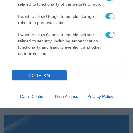
related to functionality of the website or app.
I want to allow Google to enable storage
related to personalization.
I want to allow Google to enable storage
related to security, including authentication
functionality and fraud prevention, and other
user protection.
CONFIRM
28/07/2026
22:51
Ανακοινώθηκε! Αυτός θα παρουσιάζει το
Data Deletion
Data Access
Privacy Policy
κεντρικό δελτίο ειδήσεων στην ΕΡΤ