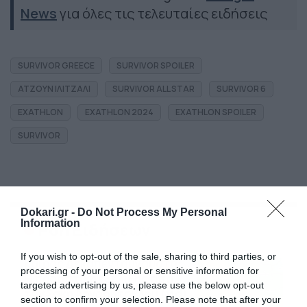
News
για όλες τις τελευταίες ειδήσεις
SURVIVOR GREECE
SURVIVOR SPOILER
ΑΤΖΟΥΝ ΙΛΙΤΖΑΛΙ
SURVIVOR ALL STAR
SURVIVOR 6
EXATHLON
EXATHLON 2024
EXATHLON SPOILER
SURVIVOR
Dokari.gr -
Do Not Process My Personal
Information
Ροή Ειδήσεων
If you wish to opt-out of the sale, sharing to third parties, or
Καιρός Δεκαπενταύγουστο:
processing of your personal or sensitive information for
Η προοπτική εξέλιξης από
targeted advertising by us, please use the below opt-out
τον Σάκη Αρναούτογλου (vid)
section to confirm your selection. Please note that after your