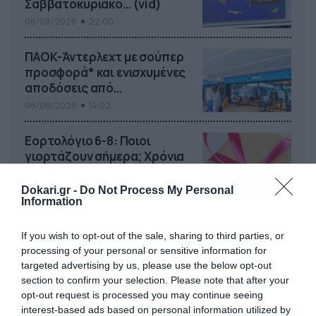
Σαββατοκύριακο… (vid)
06/08/2026
22:00
ΠΑΟΚ-Άντερλεχτ με σούπερ
προσφορά* και ενισχυμένες
αποδόσεις από
το Pamestoixima.gr
06/08/2026
14:02
Εορτολόγιο 6-8: Ποιοι
γιορτάζουν σήμερα; Χρόνια
Πολλά…
06/08/2026
08:05
Dokari.gr -
Do Not Process My Personal
Information
If you wish to opt-out of the sale, sharing to third parties, or
processing of your personal or sensitive information for
targeted advertising by us, please use the below opt-out
section to confirm your selection. Please note that after your
opt-out request is processed you may continue seeing
interest-based ads based on personal information utilized by