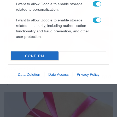
I want to allow Google to enable storage
related to personalization.
I want to allow Google to enable storage
related to security, including authentication
functionality and fraud prevention, and other
user protection.
CONFIRM
01/08/2026
09:59
Data Deletion
Data Access
Privacy Policy
Εορτολόγιο 1-8: Ποιοι γιορτάζουν σήμερα;
Χρόνια Πολλά…