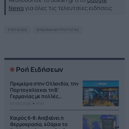
News
για όλες τις τελευταίες ειδήσεις
ΣΥΝΤΑΞΕΙΣ
ΕΠΙΔΟΜΑ ΜΗΤΡΟΤΗΤΑΣ
Ροή Ειδήσεων
Πρεμιέρα στην Ολλανδία, την
Πορτογαλία και τη Β’
Γερμανίας με πολλές
στοιχηματικές επιλογές από
07/08/2026
16:41
το ΠΑΜΕ ΣΤΟΙΧΗΜΑ
Καιρός 6-8: Ανεβαίνει η
θερμοκρασία, 40άρια το